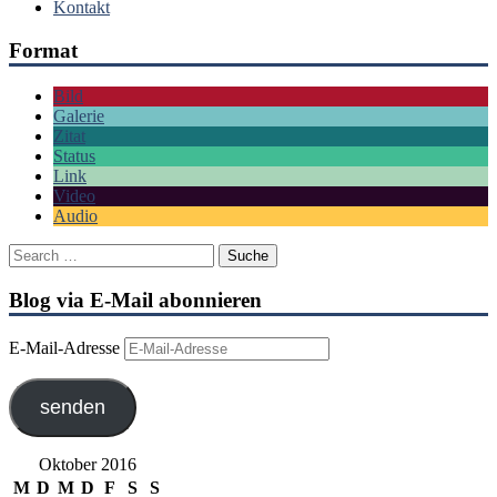
Kontakt
Format
Bild
Galerie
Zitat
Status
Link
Video
Audio
Blog via E-Mail abonnieren
E-Mail-Adresse
senden
Oktober 2016
M
D
M
D
F
S
S