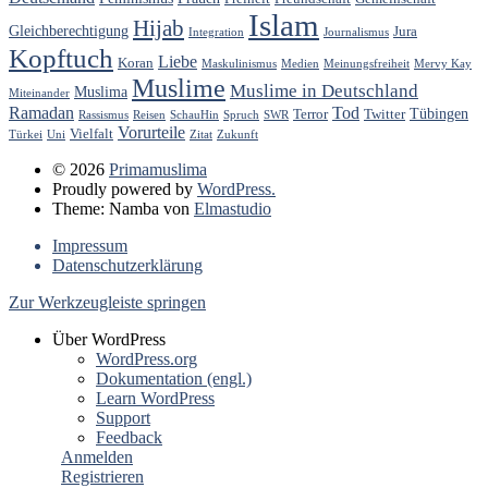
Islam
Hijab
Gleichberechtigung
Jura
Integration
Journalismus
Kopftuch
Liebe
Koran
Maskulinismus
Medien
Meinungsfreiheit
Mervy Kay
Muslime
Muslime in Deutschland
Muslima
Miteinander
Ramadan
Tod
Tübingen
Terror
Twitter
Rassismus
Reisen
SchauHin
Spruch
SWR
Vorurteile
Vielfalt
Türkei
Uni
Zitat
Zukunft
© 2026
Primamuslima
Proudly powered by
WordPress.
Theme: Namba von
Elmastudio
Impressum
Datenschutzerklärung
Zur Werkzeugleiste springen
Über WordPress
WordPress.org
Dokumentation (engl.)
Learn WordPress
Support
Feedback
Anmelden
Registrieren