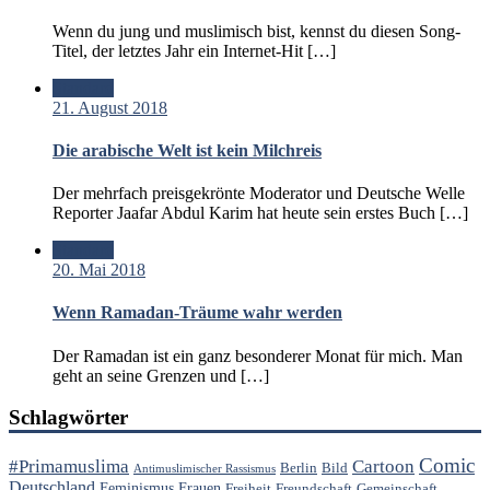
Wenn du jung und muslimisch bist, kennst du diesen Song-
Titel, der letztes Jahr ein Internet-Hit […]
Standard
21. August 2018
Die arabische Welt ist kein Milchreis
Der mehrfach preisgekrönte Moderator und Deutsche Welle
Reporter Jaafar Abdul Karim hat heute sein erstes Buch […]
Standard
20. Mai 2018
Wenn Ramadan-Träume wahr werden
Der Ramadan ist ein ganz besonderer Monat für mich. Man
geht an seine Grenzen und […]
Schlagwörter
Comic
#Primamuslima
Cartoon
Berlin
Bild
Antimuslimischer Rassismus
Deutschland
Feminismus
Frauen
Freiheit
Freundschaft
Gemeinschaft