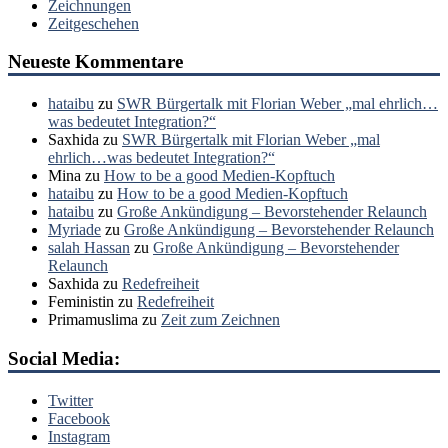
Zeichnungen
Zeitgeschehen
Neueste Kommentare
hataibu
zu
SWR Bürgertalk mit Florian Weber „mal ehrlich…
was bedeutet Integration?“
Saxhida
zu
SWR Bürgertalk mit Florian Weber „mal
ehrlich…was bedeutet Integration?“
Mina
zu
How to be a good Medien-Kopftuch
hataibu
zu
How to be a good Medien-Kopftuch
hataibu
zu
Große Ankündigung – Bevorstehender Relaunch
Myriade
zu
Große Ankündigung – Bevorstehender Relaunch
salah Hassan
zu
Große Ankündigung – Bevorstehender
Relaunch
Saxhida
zu
Redefreiheit
Feministin
zu
Redefreiheit
Primamuslima
zu
Zeit zum Zeichnen
Social Media:
Twitter
Facebook
Instagram