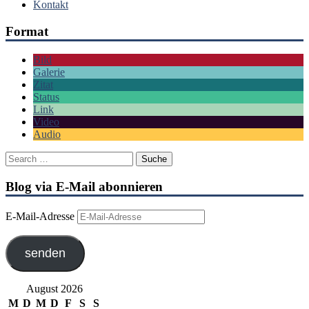
Kontakt
Format
Bild
Galerie
Zitat
Status
Link
Video
Audio
Blog via E-Mail abonnieren
E-Mail-Adresse
senden
August 2026
M
D
M
D
F
S
S