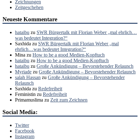
Zeichnungen
Zeitgeschehen
Neueste Kommentare
hataibu
zu
SWR Bürgertalk mit Florian Weber „mal ehrlich…
was bedeutet Integration?“
Saxhida
zu
SWR Bürgertalk mit Florian Weber „mal
ehrlich…was bedeutet Integration?“
Mina
zu
How to be a good Medien-Kopftuch
hataibu
zu
How to be a good Medien-Kopftuch
hataibu
zu
Große Ankündigung – Bevorstehender Relaunch
Myriade
zu
Große Ankündigung – Bevorstehender Relaunch
salah Hassan
zu
Große Ankündigung – Bevorstehender
Relaunch
Saxhida
zu
Redefreiheit
Feministin
zu
Redefreiheit
Primamuslima
zu
Zeit zum Zeichnen
Social Media:
Twitter
Facebook
Instagram