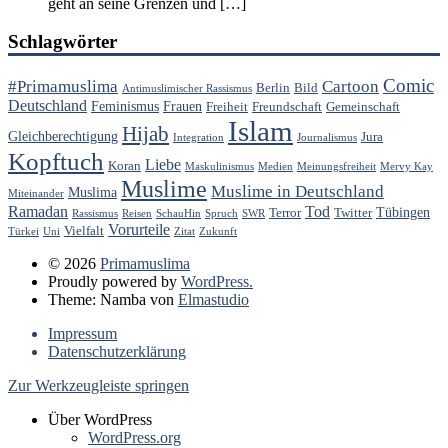
geht an seine Grenzen und […]
Schlagwörter
Comic
#Primamuslima
Cartoon
Berlin
Bild
Antimuslimischer Rassismus
Deutschland
Feminismus
Frauen
Freiheit
Freundschaft
Gemeinschaft
Islam
Hijab
Gleichberechtigung
Jura
Integration
Journalismus
Kopftuch
Liebe
Koran
Maskulinismus
Medien
Meinungsfreiheit
Mervy Kay
Muslime
Muslime in Deutschland
Muslima
Miteinander
Ramadan
Tod
Tübingen
Terror
Twitter
Rassismus
Reisen
SchauHin
Spruch
SWR
Vorurteile
Vielfalt
Türkei
Uni
Zitat
Zukunft
© 2026
Primamuslima
Proudly powered by
WordPress.
Theme: Namba von
Elmastudio
Impressum
Datenschutzerklärung
Zur Werkzeugleiste springen
Über WordPress
WordPress.org