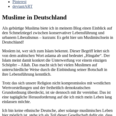
Pinterest
deviantART
Muslime in Deutschland
Als gebürtige Muslima biete ich in meinem Blog einen Einblick auf
den Schmelztiegel zwischen konservativer Lebensführung und
urbanem Liberalismus – kurzum: Es geht hier um Muslimischsein in
Deutschland!
Moslem ist, wer sich zum Islam bekennt. Dieser Begriff leitet sich
von dem arabischen Wort aslama ab und bedeutet „Hingabe“. Der
Islam meint damit konkret die Unterwerfung vor einem einzigen
Schöpfer – Allah. Das macht sich bei vielen Muslimen auf
unterschiedliche Weise durch die Einbindung seiner Botschaft in
ihre Lebensführung kenntlich.
Trotz das sich unsere Religion nicht kompromisslos mit westlichen
Wertvorstellungen und der freiheitlich demokratischen
Grundordnung überdeckt, ist sie dennoch mit ihr vereinbar. Das ist
eine tagtägliche Herausforderung auf die ich mich mein Leben lang
einlassen möchte.
Ich bin keine ethnische Deutsche, aber solange muslimisches Leben
hier möglich ist, stehe ich als Teil dieser Gesellschaft dafür ein, dass