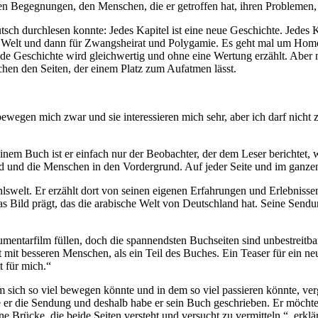
inen Begegnungen, den Menschen, die er getroffen hat, ihren Problemen
sch durchlesen konnte: Jedes Kapitel ist eine neue Geschichte. Jedes 
n Welt und dann für Zwangsheirat und Polygamie. Es geht mal um Homos
 Geschichte wird gleichwertig und ohne eine Wertung erzählt. Aber ma
hen den Seiten, der einem Platz zum Aufatmen lässt.
bewegen mich zwar und sie interessieren mich sehr, aber ich darf nich
nem Buch ist er einfach nur der Beobachter, der dem Leser berichtet, w
rund und die Menschen in den Vordergrund. Auf jeder Seite und im ganz
fühlswelt. Er erzählt dort von seinen eigenen Erfahrungen und Erlebnis
das Bild prägt, das die arabische Welt von Deutschland hat. Seine Sen
ntarfilm füllen, doch die spannendsten Buchseiten sind unbestreitbar d
t mit besseren Menschen, als ein Teil des Buches. Ein Teaser für ein n
t für mich.“
ich so viel bewegen könnte und in dem so viel passieren könnte, verg
e er die Sendung und deshalb habe er sein Buch geschrieben. Er möcht
 Brücke, die beide Seiten versteht und versucht zu vermitteln.“, erklärt