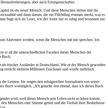
, Herausforderungen, aber auch Errungenschaften.
Kapitel ist ein neuer Mensch. Und diese Menschen stehen mal für
exualität und dann darum, die ein Flüchtling erstmals merkt, was es
n fragt sich als Leser, wie der Autor nur so ruhig und besonnen zur
t zum Aktivisten werden, wenn die Menschen mit mir sprechen. Ich
ie er all die unterschiedlichen Facetten dieser Menschen der
en Buch.
sen als frischer Ausländer in Deutschland. Wie er der Mensch geworden
dung erreicht mehrere Millionen Zuschauer und wurde mehrfach
ie Letzten. Sie zeigen den erfolgreichen Journalisten von seiner
eues Buch womöglich. „Ich genieße erst einmal, dass ich dieses Buch
eudet wird, weil dieser Mensch sein Leben nicht so leben konnte,
e den Menschen eine Stimme geben und die Vielfalt ihrer Bedürfnisse
 er.