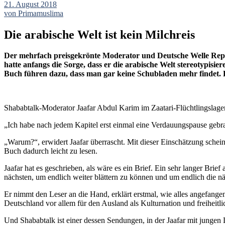
21. August 2018
von Primamuslima
Die arabische Welt ist kein Milchreis
Der mehrfach preisgekrönte Moderator und Deutsche Welle Re
hatte anfangs die Sorge, dass er die arabische Welt stereotypisi
Buch führen dazu, dass man gar keine Schubladen mehr findet. 
Shababtalk-Moderator Jaafar Abdul Karim im Zaatari-Flüchtlingslager
„Ich habe nach jedem Kapitel erst einmal eine Verdauungspause gebrauc
„Warum?“, erwidert Jaafar überrascht. Mit dieser Einschätzung schein
Buch dadurch leicht zu lesen.
Jaafar hat es geschrieben, als wäre es ein Brief. Ein sehr langer Brie
nächsten, um endlich weiter blättern zu können und um endlich die nä
Er nimmt den Leser an die Hand, erklärt erstmal, wie alles angefang
Deutschland vor allem für den Ausland als Kulturnation und freiheitl
Und Shababtalk ist einer dessen Sendungen, in der Jaafar mit jungen