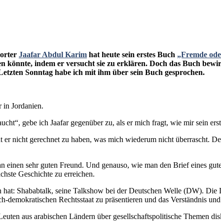
porter
Jaafar Abdul Karim
hat heute sein erstes Buch
„Fremde ode
eren könnte, indem er versucht sie zu erklären. Doch das Buch bewi
Letzten Sonntag habe ich mit ihm über sein Buch gesprochen.
 in Jordanien.
ht“, gebe ich Jaafar gegenüber zu, als er mich fragt, wie mir sein erst
t er nicht gerechnet zu haben, was mich wiederum nicht überrascht. Der
f an einen sehr guten Freund. Und genauso, wie man den Brief eines gute
chste Geschichte zu erreichen.
en hat: Shababtalk, seine Talkshow bei der Deutschen Welle (DW). Die 
ich-demokratischen Rechtsstaat zu präsentieren und das Verständnis und
 Leuten aus arabischen Ländern über gesellschaftspolitische Themen di