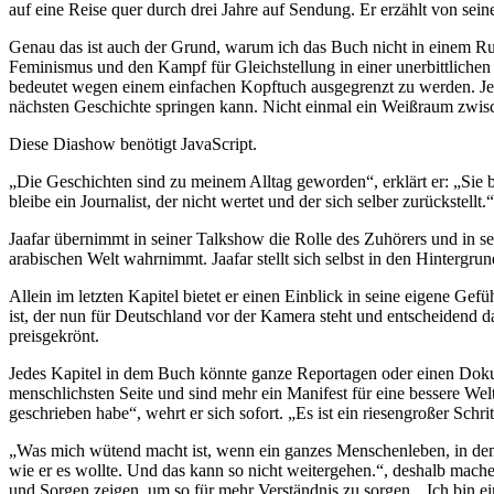
auf eine Reise quer durch drei Jahre auf Sendung. Er erzählt von se
Genau das ist auch der Grund, warum ich das Buch nicht in einem Rut
Feminismus und den Kampf für Gleichstellung in einer unerbittliche
bedeutet wegen einem einfachen Kopftuch ausgegrenzt zu werden. Jede
nächsten Geschichte springen kann. Nicht einmal ein Weißraum zwisc
Diese Diashow benötigt JavaScript.
„Die Geschichten sind zu meinem Alltag geworden“, erklärt er: „Sie 
bleibe ein Journalist, der nicht wertet und der sich selber zurückstellt.“
Jaafar übernimmt in seiner Talkshow die Rolle des Zuhörers und in sei
arabischen Welt wahrnimmt. Jaafar stellt sich selbst in den Hinterg
Allein im letzten Kapitel bietet er einen Einblick in seine eigene Ge
ist, der nun für Deutschland vor der Kamera steht und entscheidend 
preisgekrönt.
Jedes Kapitel in dem Buch könnte ganze Reportagen oder einen Dokume
menschlichsten Seite und sind mehr ein Manifest für eine bessere Wel
geschrieben habe“, wehrt er sich sofort. „Es ist ein riesengroßer Schrit
„Was mich wütend macht ist, wenn ein ganzes Menschenleben, in dem s
wie er es wollte. Und das kann so nicht weitergehen.“, deshalb mach
und Sorgen zeigen, um so für mehr Verständnis zu sorgen. „Ich bin eine