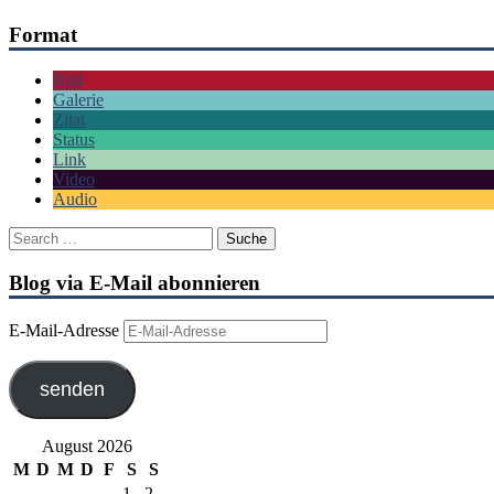
Format
Bild
Galerie
Zitat
Status
Link
Video
Audio
Blog via E-Mail abonnieren
E-Mail-Adresse
senden
August 2026
M
D
M
D
F
S
S
1
2