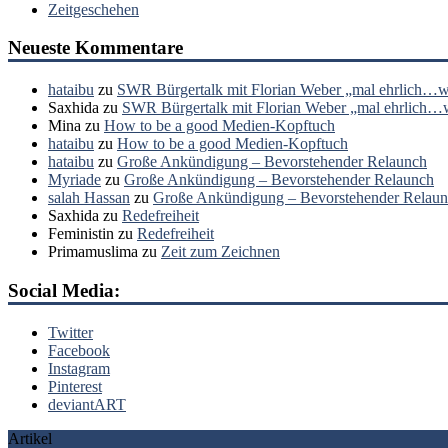
Zeitgeschehen
Neueste Kommentare
hataibu
zu
SWR Bürgertalk mit Florian Weber „mal ehrlich…wa
Saxhida
zu
SWR Bürgertalk mit Florian Weber „mal ehrlich…wa
Mina
zu
How to be a good Medien-Kopftuch
hataibu
zu
How to be a good Medien-Kopftuch
hataibu
zu
Große Ankündigung – Bevorstehender Relaunch
Myriade
zu
Große Ankündigung – Bevorstehender Relaunch
salah Hassan
zu
Große Ankündigung – Bevorstehender Relau
Saxhida
zu
Redefreiheit
Feministin
zu
Redefreiheit
Primamuslima
zu
Zeit zum Zeichnen
Social Media:
Twitter
Facebook
Instagram
Pinterest
deviantART
Artikel