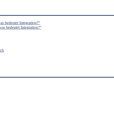
s bedeutet Integration?“
s bedeutet Integration?“
nch
’