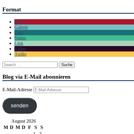
Format
Bild
Galerie
Zitat
Status
Link
Video
Audio
Blog via E-Mail abonnieren
E-Mail-Adresse
senden
August 2026
M
D
M
D
F
S
S
1
2