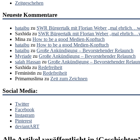
Zeitgeschehen
Neueste Kommentare
hataibu
zu
SWR Bürgertalk mit Florian Weber „mal ehrlich…wa
Saxhida
zu
SWR Bürgertalk mit Florian Weber „mal ehrlich…wa
Mina
zu
How to be a good Medien-Kopftuch
hataibu
zu
How to be a good Medien-Kopftuch
hataibu
zu
Große Ankündigung – Bevorstehender Relaunch
Myriade
zu
Große Ankündigung – Bevorstehender Relaunch
salah Hassan
zu
Große Ankündigung – Bevorstehender Relau
Saxhida
zu
Redefreiheit
Feministin
zu
Redefreiheit
Primamuslima
zu
Zeit zum Zeichnen
Social Media:
Twitter
Facebook
Instagram
Pinterest
deviantART
Alle Artikel veröffentlicht in ‘
Geschichten