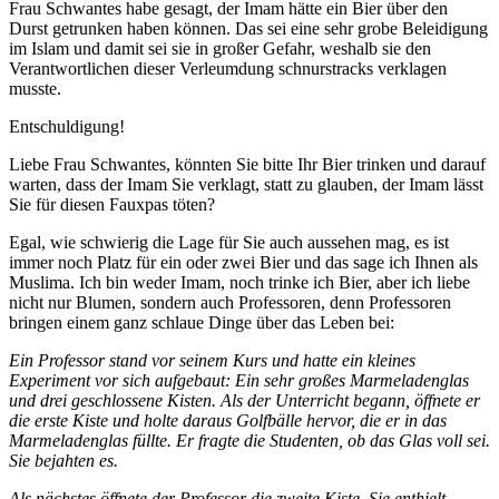
Frau Schwantes habe gesagt, der Imam hätte ein Bier über den
Durst getrunken haben können. Das sei eine sehr grobe Beleidigung
im Islam und damit sei sie in großer Gefahr, weshalb sie den
Verantwortlichen dieser Verleumdung schnurstracks verklagen
musste.
Entschuldigung!
Liebe Frau Schwantes, könnten Sie bitte Ihr Bier trinken und darauf
warten, dass der Imam Sie verklagt, statt zu glauben, der Imam lässt
Sie für diesen Fauxpas töten?
Egal, wie schwierig die Lage für Sie auch aussehen mag, es ist
immer noch Platz für ein oder zwei Bier und das sage ich Ihnen als
Muslima. Ich bin weder Imam, noch trinke ich Bier, aber ich liebe
nicht nur Blumen, sondern auch Professoren, denn Professoren
bringen einem ganz schlaue Dinge über das Leben bei:
Ein Professor stand vor seinem Kurs und hatte ein kleines
Experiment vor sich aufgebaut: Ein sehr großes Marmeladenglas
und drei geschlossene Kisten. Als der Unterricht begann, öffnete er
die erste Kiste und holte daraus Golfbälle hervor, die er in das
Marmeladenglas füllte. Er fragte die Studenten, ob das Glas voll sei.
Sie bejahten es.
Als nächstes öffnete der Professor die zweite Kiste. Sie enthielt