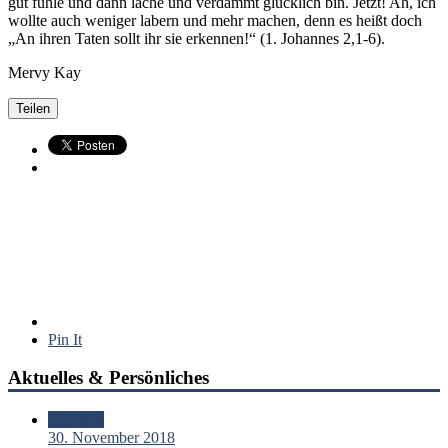
gut fühle und dann lache und verdammt glücklich bin. Jetzt! Ah, ich
wollte auch weniger labern und mehr machen, denn es heißt doch
„An ihren Taten sollt ihr sie erkennen!“ (1. Johannes 2,1-6).
Mervy Kay
Teilen
Pin It
Aktuelles & Persönliches
Standard
30. November 2018