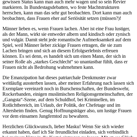
gewissen Status kann man auch mehr wagen und so sein Revier
markieren. In Bundestagsdebatten, wo feste Machtstrukturen
herrschen, kann man das sehr gut beobachten. Dort kann man auch
beobachten, dass Frauen eher auf Seriösität setzen (müssen?)!
Männer lieben es, wenn Frauen lachen. Aber ist eine Frau lustiger,
als der Mann, wirkt sie entweder albern und kindisch oder zynisch
und vulgär. Damit steht jede romantische Aufmerksamkeit auf dem
Spiel, weil Männer lieber zickige Frauen ertragen, die sie zum
Lachen bringen und sich an diesem Erfolgserlebnis erfreuen
können. Es sei denn, es handelt sich um einen Mann, der sich in
seiner Rolle als „starkes Geschlecht“ so unantastbar fühlt, dass er
Frauen nicht als Bedrohung wahrnehmen kann.
Die Emanzipation hat dieses patriarchale Denkmuster zwar
weitläufig aussterben lassen, aber meiner Erfahrung nach lassen sich
Exemplare vereinzelt noch in Burschenschaften, der Bundeswehr,
Rockerbanden, einigen muslimischen Religionsgemeinschaften, der
„Gangsta“-Szene, auf dem Schuldhof, bei Kriminellen, im
Rotlichtbereich, im Urlaub, der Politik, der Chefetage und im
Altersheim finden. Genug Hoffnungsträger also, um lustige Frauen
vor dem einsamen Jungferntod zu bewahren.
Herzlichen Glückwunsch, lieber Masku! Wenn Sie sich wieder
erkannt haben, darf ich Sie freundlichst einladen, sich verbindlich