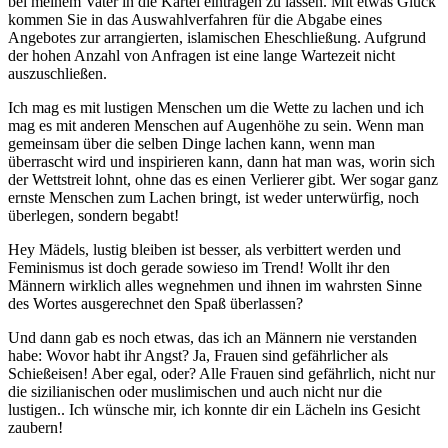
bei meinem Vater in die Kartei eintragen zu lassen. Mit etwas Glück
kommen Sie in das Auswahlverfahren für die Abgabe eines
Angebotes zur arrangierten, islamischen Eheschließung. Aufgrund
der hohen Anzahl von Anfragen ist eine lange Wartezeit nicht
auszuschließen.
Ich mag es mit lustigen Menschen um die Wette zu lachen und ich
mag es mit anderen Menschen auf Augenhöhe zu sein. Wenn man
gemeinsam über die selben Dinge lachen kann, wenn man
überrascht wird und inspirieren kann, dann hat man was, worin sich
der Wettstreit lohnt, ohne das es einen Verlierer gibt. Wer sogar ganz
ernste Menschen zum Lachen bringt, ist weder unterwürfig, noch
überlegen, sondern begabt!
Hey Mädels, lustig bleiben ist besser, als verbittert werden und
Feminismus ist doch gerade sowieso im Trend! Wollt ihr den
Männern wirklich alles wegnehmen und ihnen im wahrsten Sinne
des Wortes ausgerechnet den Spaß überlassen?
Und dann gab es noch etwas, das ich an Männern nie verstanden
habe: Wovor habt ihr Angst? Ja, Frauen sind gefährlicher als
Schießeisen! Aber egal, oder? Alle Frauen sind gefährlich, nicht nur
die sizilianischen oder muslimischen und auch nicht nur die
lustigen.. Ich wünsche mir, ich konnte dir ein Lächeln ins Gesicht
zaubern!