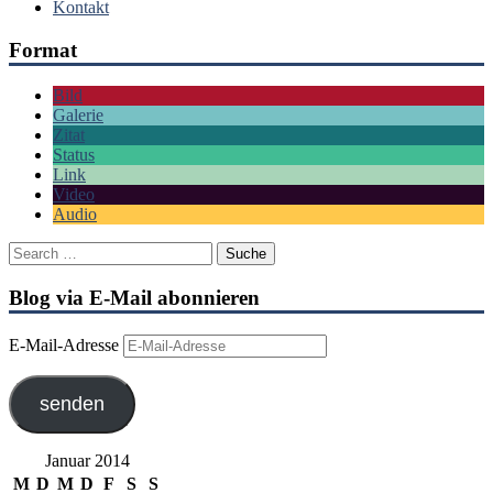
Kontakt
Format
Bild
Galerie
Zitat
Status
Link
Video
Audio
Blog via E-Mail abonnieren
E-Mail-Adresse
senden
Januar 2014
M
D
M
D
F
S
S