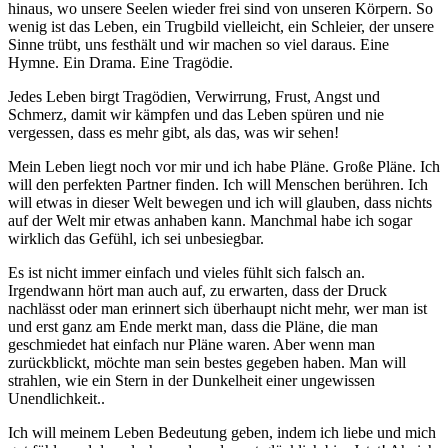
hinaus, wo unsere Seelen wieder frei sind von unseren Körpern. So
wenig ist das Leben, ein Trugbild vielleicht, ein Schleier, der unsere
Sinne trübt, uns festhält und wir machen so viel daraus. Eine
Hymne. Ein Drama. Eine Tragödie.
Jedes Leben birgt Tragödien, Verwirrung, Frust, Angst und
Schmerz, damit wir kämpfen und das Leben spüren und nie
vergessen, dass es mehr gibt, als das, was wir sehen!
Mein Leben liegt noch vor mir und ich habe Pläne. Große Pläne. Ich
will den perfekten Partner finden. Ich will Menschen berühren. Ich
will etwas in dieser Welt bewegen und ich will glauben, dass nichts
auf der Welt mir etwas anhaben kann. Manchmal habe ich sogar
wirklich das Gefühl, ich sei unbesiegbar.
Es ist nicht immer einfach und vieles fühlt sich falsch an.
Irgendwann hört man auch auf, zu erwarten, dass der Druck
nachlässt oder man erinnert sich überhaupt nicht mehr, wer man ist
und erst ganz am Ende merkt man, dass die Pläne, die man
geschmiedet hat einfach nur Pläne waren. Aber wenn man
zurückblickt, möchte man sein bestes gegeben haben. Man will
strahlen, wie ein Stern in der Dunkelheit einer ungewissen
Unendlichkeit..
Ich will meinem Leben Bedeutung geben, indem ich liebe und mich