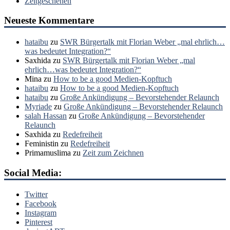
Zeitgeschehen
Neueste Kommentare
hataibu
zu
SWR Bürgertalk mit Florian Weber „mal ehrlich…
was bedeutet Integration?“
Saxhida
zu
SWR Bürgertalk mit Florian Weber „mal
ehrlich…was bedeutet Integration?“
Mina
zu
How to be a good Medien-Kopftuch
hataibu
zu
How to be a good Medien-Kopftuch
hataibu
zu
Große Ankündigung – Bevorstehender Relaunch
Myriade
zu
Große Ankündigung – Bevorstehender Relaunch
salah Hassan
zu
Große Ankündigung – Bevorstehender
Relaunch
Saxhida
zu
Redefreiheit
Feministin
zu
Redefreiheit
Primamuslima
zu
Zeit zum Zeichnen
Social Media:
Twitter
Facebook
Instagram
Pinterest