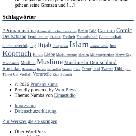
geht an seine Grenzen und […]
Schlagwörter
Comic
#Primamuslima
Cartoon
Berlin
Bild
Antimuslimischer Rassismus
Deutschland
Feminismus
Frauen
Freiheit
Freundschaft
Gemeinschaft
Islam
Hijab
Gleichberechtigung
Jura
Integration
Journalismus
Kopftuch
Liebe
Koran
Maskulinismus
Medien
Meinungsfreiheit
Mervy Kay
Muslime
Muslime in Deutschland
Muslima
Miteinander
Ramadan
Tod
Tübingen
Terror
Twitter
Rassismus
Reisen
SchauHin
Spruch
SWR
Vorurteile
Vielfalt
Türkei
Uni
Zitat
Zukunft
© 2026
Primamuslima
Proudly powered by
WordPress.
Theme: Namba von
Elmastudio
Impressum
Datenschutzerklärung
Zur Werkzeugleiste springen
Über WordPress