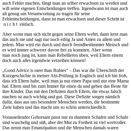
auch Fehler machen, fängt man an selber erwachsen zu werden und
will seine eigenen Entscheidungen treffen. Irgendwann ist man auch
alt genug um Verantwortung zu tragen für seine
Fehlentscheidungen, dann ist man erwachsen und dieser Schritt ist
n i c h t einfach.
Aber wenn man sich nicht gegen seine Eltern wehrt, dann lernt man
das auch nie und sagt nur noch eifrig Ja und Amen zu allem und
jedem. Man wird ein durch und durch fremdbestimmter Mensch und
es wird immer schwerer davon frei zu kommen. Aber wenn
man noch jung ist, kann man Rebellieren üben, weil Eltern einem
doch auch alles irgendwie verzeihen können!
„Good Advice is rarer than Rubies“ – Das war die Überschrift der
Kurzgeschichte in meiner Abi-Prüfung in Englisch und ich bin froh,
dass ich Eltern habe, weil man ja nur einen Papa und nur eine Mama
hat. Eltern sind bis zum Immer für einen da und geben das Beste für
ihre Kinder. Das mit den Defiziten durch Eltern, die etwas falsch
machen ist auch wichtig und gut. Diese Defizite sorgen nämlich
dafür, dass aus uns besondere Menschen werden, die bestimmte
Ziele haben und das macht uns so schön unterschiedlich.
Vorauseilender Gehorsam passt nur zu dummen Schafen und Schafe
sind wuschelig und süß, aber der Mut zu Freiheit ist viel wertvoller.
Das nennt man Emanzipation und die Menschen damals waren