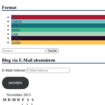
Format
Bild
Galerie
Zitat
Status
Link
Video
Audio
Blog via E-Mail abonnieren
E-Mail-Adresse
senden
November 2013
M
D
M
D
F
S
S
1
2
3