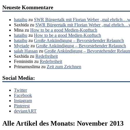
Neueste Kommentare
hataibu
zu
SWR Bürgertalk mit Florian Weber „mal ehrlich…wa
Saxhida
zu
SWR Bürgertalk mit Florian Weber „mal ehrlich…wa
Mina
zu
How to be a good Medien-Kopftuch
hataibu
zu
How to be a good Medien-Kopftuch
hataibu
zu
Große Ankündigung – Bevorstehender Relaunch
Myriade
zu
Große Ankündigung – Bevorstehender Relaunch
salah Hassan
zu
Große Ankündigung – Bevorstehender Relau
Saxhida
zu
Redefreiheit
Feministin
zu
Redefreiheit
Primamuslima
zu
Zeit zum Zeichnen
Social Media:
Twitter
Facebook
Instagram
Pinterest
deviantART
Alle Artikel des Monats:
November 2013