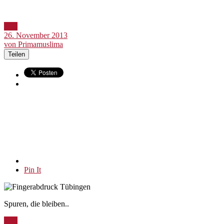
Bild
26. November 2013
von Primamuslima
Teilen
Pin It
Spuren, die bleiben..
Bild