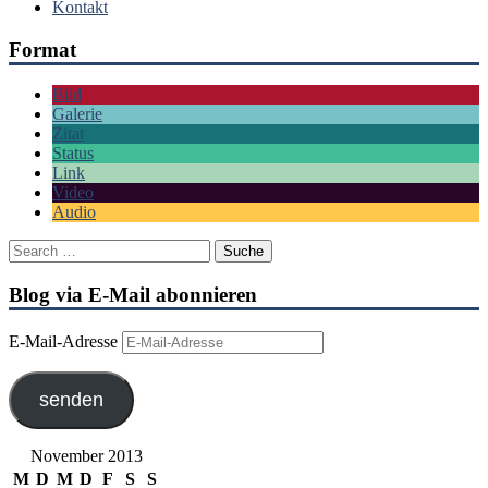
Kontakt
Format
Bild
Galerie
Zitat
Status
Link
Video
Audio
Blog via E-Mail abonnieren
E-Mail-Adresse
senden
November 2013
M
D
M
D
F
S
S