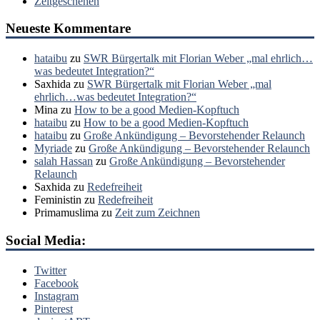
Zeitgeschehen
Neueste Kommentare
hataibu
zu
SWR Bürgertalk mit Florian Weber „mal ehrlich…
was bedeutet Integration?“
Saxhida
zu
SWR Bürgertalk mit Florian Weber „mal
ehrlich…was bedeutet Integration?“
Mina
zu
How to be a good Medien-Kopftuch
hataibu
zu
How to be a good Medien-Kopftuch
hataibu
zu
Große Ankündigung – Bevorstehender Relaunch
Myriade
zu
Große Ankündigung – Bevorstehender Relaunch
salah Hassan
zu
Große Ankündigung – Bevorstehender
Relaunch
Saxhida
zu
Redefreiheit
Feministin
zu
Redefreiheit
Primamuslima
zu
Zeit zum Zeichnen
Social Media:
Twitter
Facebook
Instagram
Pinterest