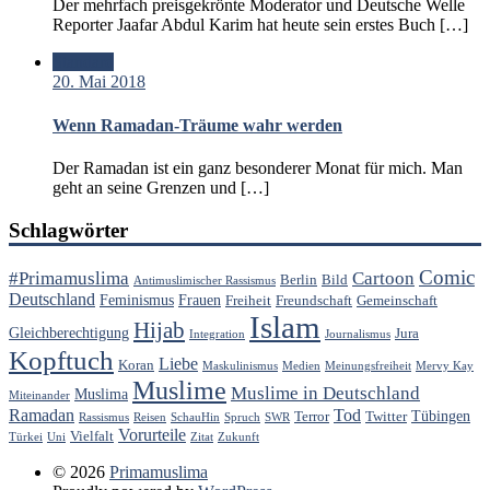
Der mehrfach preisgekrönte Moderator und Deutsche Welle
Reporter Jaafar Abdul Karim hat heute sein erstes Buch […]
Standard
20. Mai 2018
Wenn Ramadan-Träume wahr werden
Der Ramadan ist ein ganz besonderer Monat für mich. Man
geht an seine Grenzen und […]
Schlagwörter
Comic
#Primamuslima
Cartoon
Berlin
Bild
Antimuslimischer Rassismus
Deutschland
Feminismus
Frauen
Freiheit
Freundschaft
Gemeinschaft
Islam
Hijab
Gleichberechtigung
Jura
Integration
Journalismus
Kopftuch
Liebe
Koran
Maskulinismus
Medien
Meinungsfreiheit
Mervy Kay
Muslime
Muslime in Deutschland
Muslima
Miteinander
Ramadan
Tod
Tübingen
Terror
Twitter
Rassismus
Reisen
SchauHin
Spruch
SWR
Vorurteile
Vielfalt
Türkei
Uni
Zitat
Zukunft
© 2026
Primamuslima