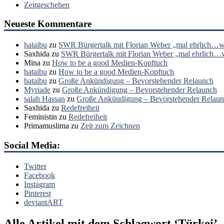
Zeitgeschehen
Neueste Kommentare
hataibu
zu
SWR Bürgertalk mit Florian Weber „mal ehrlich…wa
Saxhida
zu
SWR Bürgertalk mit Florian Weber „mal ehrlich…wa
Mina
zu
How to be a good Medien-Kopftuch
hataibu
zu
How to be a good Medien-Kopftuch
hataibu
zu
Große Ankündigung – Bevorstehender Relaunch
Myriade
zu
Große Ankündigung – Bevorstehender Relaunch
salah Hassan
zu
Große Ankündigung – Bevorstehender Relau
Saxhida
zu
Redefreiheit
Feministin
zu
Redefreiheit
Primamuslima
zu
Zeit zum Zeichnen
Social Media:
Twitter
Facebook
Instagram
Pinterest
deviantART
Alle Artikel mit dem Schlagwort ‘
Türkei
’