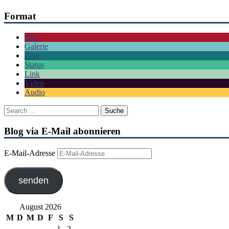
Format
Bild
Galerie
Zitat
Status
Link
Video
Audio
Blog via E-Mail abonnieren
E-Mail-Adresse
senden
August 2026
M
D
M
D
F
S
S
1
2