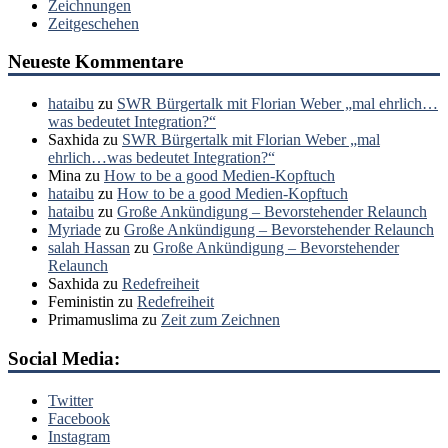
Zeichnungen
Zeitgeschehen
Neueste Kommentare
hataibu
zu
SWR Bürgertalk mit Florian Weber „mal ehrlich…
was bedeutet Integration?“
Saxhida
zu
SWR Bürgertalk mit Florian Weber „mal
ehrlich…was bedeutet Integration?“
Mina
zu
How to be a good Medien-Kopftuch
hataibu
zu
How to be a good Medien-Kopftuch
hataibu
zu
Große Ankündigung – Bevorstehender Relaunch
Myriade
zu
Große Ankündigung – Bevorstehender Relaunch
salah Hassan
zu
Große Ankündigung – Bevorstehender
Relaunch
Saxhida
zu
Redefreiheit
Feministin
zu
Redefreiheit
Primamuslima
zu
Zeit zum Zeichnen
Social Media:
Twitter
Facebook
Instagram