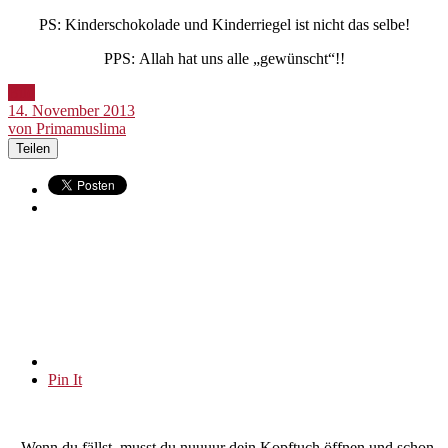
PS: Kinderschokolade und Kinderriegel ist nicht das selbe!
PPS: Allah hat uns alle „gewünscht“!!
Bild
14. November 2013
von Primamuslima
Teilen
Pin It
„Wenn du fällst, musst du nuuuur dein Kopftuch öffnen und schon