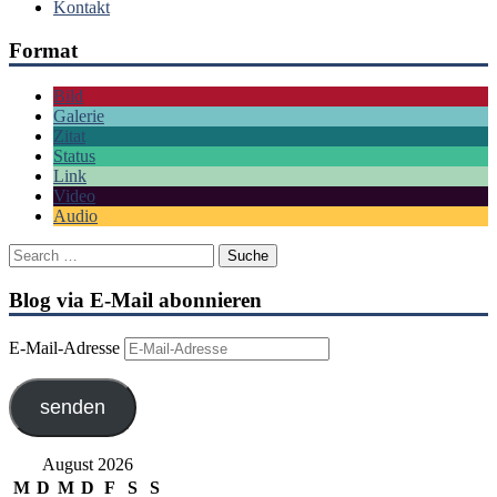
Kontakt
Format
Bild
Galerie
Zitat
Status
Link
Video
Audio
Blog via E-Mail abonnieren
E-Mail-Adresse
senden
August 2026
M
D
M
D
F
S
S