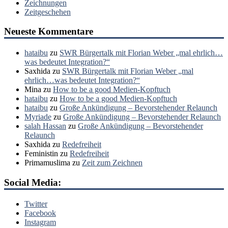
Zeichnungen
Zeitgeschehen
Neueste Kommentare
hataibu
zu
SWR Bürgertalk mit Florian Weber „mal ehrlich…
was bedeutet Integration?“
Saxhida
zu
SWR Bürgertalk mit Florian Weber „mal
ehrlich…was bedeutet Integration?“
Mina
zu
How to be a good Medien-Kopftuch
hataibu
zu
How to be a good Medien-Kopftuch
hataibu
zu
Große Ankündigung – Bevorstehender Relaunch
Myriade
zu
Große Ankündigung – Bevorstehender Relaunch
salah Hassan
zu
Große Ankündigung – Bevorstehender
Relaunch
Saxhida
zu
Redefreiheit
Feministin
zu
Redefreiheit
Primamuslima
zu
Zeit zum Zeichnen
Social Media:
Twitter
Facebook
Instagram