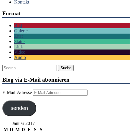
Kontakt
Format
Bild
Galerie
Zitat
Status
Link
Video
Audio
Blog via E-Mail abonnieren
E-Mail-Adresse
senden
Januar 2017
M
D
M
D
F
S
S