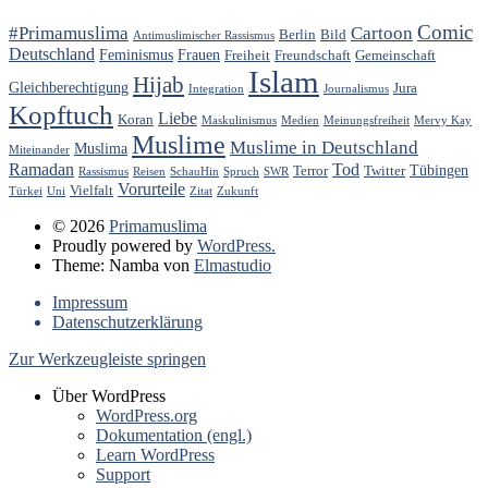
Comic
#Primamuslima
Cartoon
Berlin
Bild
Antimuslimischer Rassismus
Deutschland
Feminismus
Frauen
Freiheit
Freundschaft
Gemeinschaft
Islam
Hijab
Gleichberechtigung
Jura
Integration
Journalismus
Kopftuch
Liebe
Koran
Maskulinismus
Medien
Meinungsfreiheit
Mervy Kay
Muslime
Muslime in Deutschland
Muslima
Miteinander
Ramadan
Tod
Tübingen
Terror
Twitter
Rassismus
Reisen
SchauHin
Spruch
SWR
Vorurteile
Vielfalt
Türkei
Uni
Zitat
Zukunft
© 2026
Primamuslima
Proudly powered by
WordPress.
Theme: Namba von
Elmastudio
Impressum
Datenschutzerklärung
Zur Werkzeugleiste springen
Über WordPress
WordPress.org
Dokumentation (engl.)
Learn WordPress
Support