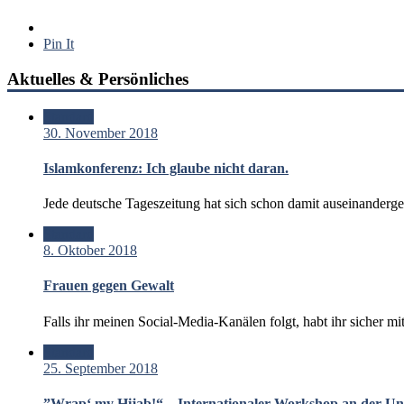
Pin It
Aktuelles & Persönliches
Standard
30. November 2018
Islamkonferenz: Ich glaube nicht daran.
Jede deutsche Tageszeitung hat sich schon damit auseinanderg
Standard
8. Oktober 2018
Frauen gegen Gewalt
Falls ihr meinen Social-Media-Kanälen folgt, habt ihr sicher 
Standard
25. September 2018
”Wrap‘ my Hijab!“ – Internationaler Workshop an der Uni