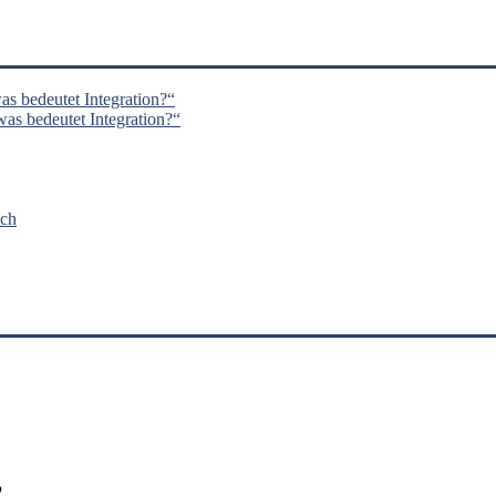
s bedeutet Integration?“
s bedeutet Integration?“
nch
’