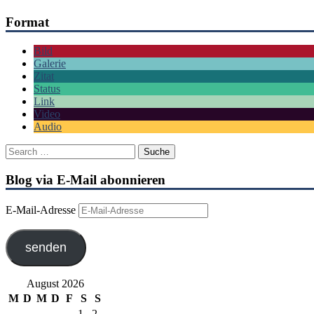
Format
Bild
Galerie
Zitat
Status
Link
Video
Audio
Blog via E-Mail abonnieren
E-Mail-Adresse
senden
August 2026
M
D
M
D
F
S
S
1
2