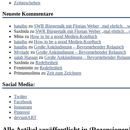
Zeitgeschehen
Neueste Kommentare
hataibu
zu
SWR Bürgertalk mit Florian Weber „mal ehrlich…wa
Saxhida
zu
SWR Bürgertalk mit Florian Weber „mal ehrlich…wa
Mina
zu
How to be a good Medien-Kopftuch
hataibu
zu
How to be a good Medien-Kopftuch
hataibu
zu
Große Ankündigung – Bevorstehender Relaunch
Myriade
zu
Große Ankündigung – Bevorstehender Relaunch
salah Hassan
zu
Große Ankündigung – Bevorstehender Relau
Saxhida
zu
Redefreiheit
Feministin
zu
Redefreiheit
Primamuslima
zu
Zeit zum Zeichnen
Social Media:
Twitter
Facebook
Instagram
Pinterest
deviantART
Alle Artikel veröffentlicht in ‘
Rezensionen