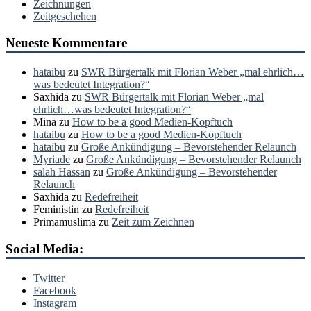
Zeichnungen
Zeitgeschehen
Neueste Kommentare
hataibu
zu
SWR Bürgertalk mit Florian Weber „mal ehrlich…
was bedeutet Integration?“
Saxhida
zu
SWR Bürgertalk mit Florian Weber „mal
ehrlich…was bedeutet Integration?“
Mina
zu
How to be a good Medien-Kopftuch
hataibu
zu
How to be a good Medien-Kopftuch
hataibu
zu
Große Ankündigung – Bevorstehender Relaunch
Myriade
zu
Große Ankündigung – Bevorstehender Relaunch
salah Hassan
zu
Große Ankündigung – Bevorstehender
Relaunch
Saxhida
zu
Redefreiheit
Feministin
zu
Redefreiheit
Primamuslima
zu
Zeit zum Zeichnen
Social Media:
Twitter
Facebook
Instagram