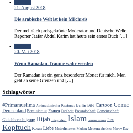
Standard
21. August 2018
Die arabische Welt ist kein Milchreis
Der mehrfach preisgekrönte Moderator und Deutsche Welle
Reporter Jaafar Abdul Karim hat heute sein erstes Buch […]
Standard
20. Mai 2018
Wenn Ramadan-Träume wahr werden
Der Ramadan ist ein ganz besonderer Monat für mich. Man
geht an seine Grenzen und […]
Schlagwörter
Comic
#Primamuslima
Cartoon
Berlin
Bild
Antimuslimischer Rassismus
Deutschland
Feminismus
Frauen
Freiheit
Freundschaft
Gemeinschaft
Islam
Hijab
Gleichberechtigung
Jura
Integration
Journalismus
Kopftuch
Liebe
Koran
Maskulinismus
Medien
Meinungsfreiheit
Mervy Kay