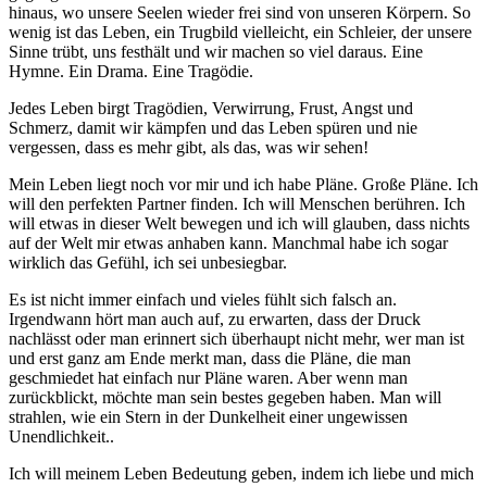
hinaus, wo unsere Seelen wieder frei sind von unseren Körpern. So
wenig ist das Leben, ein Trugbild vielleicht, ein Schleier, der unsere
Sinne trübt, uns festhält und wir machen so viel daraus. Eine
Hymne. Ein Drama. Eine Tragödie.
Jedes Leben birgt Tragödien, Verwirrung, Frust, Angst und
Schmerz, damit wir kämpfen und das Leben spüren und nie
vergessen, dass es mehr gibt, als das, was wir sehen!
Mein Leben liegt noch vor mir und ich habe Pläne. Große Pläne. Ich
will den perfekten Partner finden. Ich will Menschen berühren. Ich
will etwas in dieser Welt bewegen und ich will glauben, dass nichts
auf der Welt mir etwas anhaben kann. Manchmal habe ich sogar
wirklich das Gefühl, ich sei unbesiegbar.
Es ist nicht immer einfach und vieles fühlt sich falsch an.
Irgendwann hört man auch auf, zu erwarten, dass der Druck
nachlässt oder man erinnert sich überhaupt nicht mehr, wer man ist
und erst ganz am Ende merkt man, dass die Pläne, die man
geschmiedet hat einfach nur Pläne waren. Aber wenn man
zurückblickt, möchte man sein bestes gegeben haben. Man will
strahlen, wie ein Stern in der Dunkelheit einer ungewissen
Unendlichkeit..
Ich will meinem Leben Bedeutung geben, indem ich liebe und mich