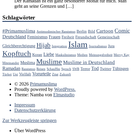
Der Ramadan ist ein ganz besonderer Monat für mich. Man
geht an seine Grenzen und […]
Schlagwörter
Comic
#Primamuslima
Cartoon
Berlin
Bild
Antimuslimischer Rassismus
Deutschland
Feminismus
Frauen
Freiheit
Freundschaft
Gemeinschaft
Islam
Hijab
Gleichberechtigung
Jura
Integration
Journalismus
Kopftuch
Liebe
Koran
Maskulinismus
Medien
Meinungsfreiheit
Mervy Kay
Muslime
Muslime in Deutschland
Muslima
Miteinander
Ramadan
Tod
Tübingen
Terror
Twitter
Rassismus
Reisen
SchauHin
Spruch
SWR
Vorurteile
Vielfalt
Türkei
Uni
Zitat
Zukunft
© 2026
Primamuslima
Proudly powered by
WordPress.
Theme: Namba von
Elmastudio
Impressum
Datenschutzerklärung
Zur Werkzeugleiste springen
Über WordPress