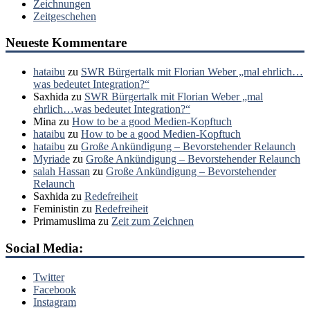
Zeichnungen
Zeitgeschehen
Neueste Kommentare
hataibu
zu
SWR Bürgertalk mit Florian Weber „mal ehrlich…
was bedeutet Integration?“
Saxhida
zu
SWR Bürgertalk mit Florian Weber „mal
ehrlich…was bedeutet Integration?“
Mina
zu
How to be a good Medien-Kopftuch
hataibu
zu
How to be a good Medien-Kopftuch
hataibu
zu
Große Ankündigung – Bevorstehender Relaunch
Myriade
zu
Große Ankündigung – Bevorstehender Relaunch
salah Hassan
zu
Große Ankündigung – Bevorstehender
Relaunch
Saxhida
zu
Redefreiheit
Feministin
zu
Redefreiheit
Primamuslima
zu
Zeit zum Zeichnen
Social Media:
Twitter
Facebook
Instagram