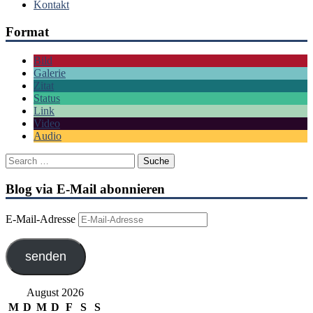
Kontakt
Format
Bild
Galerie
Zitat
Status
Link
Video
Audio
Blog via E-Mail abonnieren
E-Mail-Adresse
senden
August 2026
M
D
M
D
F
S
S