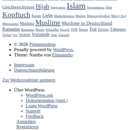
Islam
Hijab
Gleichberechtigung
Jura
Integration
Journalismus
Kopftuch
Liebe
Koran
Maskulinismus
Medien
Meinungsfreiheit
Mervy Kay
Muslime
Muslime in Deutschland
Muslima
Miteinander
Ramadan
Tod
Tübingen
Terror
Twitter
Rassismus
Reisen
SchauHin
Spruch
SWR
Vorurteile
Vielfalt
Türkei
Uni
Zitat
Zukunft
© 2026
Primamuslima
Proudly powered by
WordPress.
Theme: Namba von
Elmastudio
Impressum
Datenschutzerklärung
Zur Werkzeugleiste springen
Über WordPress
WordPress.org
Dokumentation (engl.)
Learn WordPress
Support
Feedback
Anmelden
Registrieren