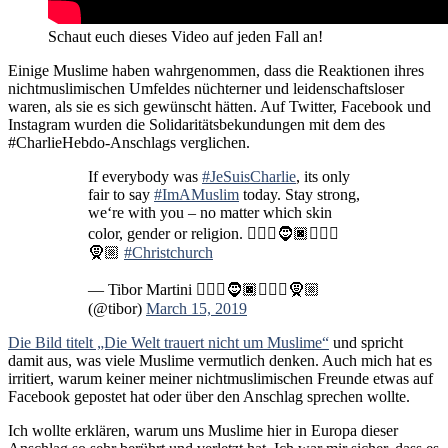
Schaut euch dieses Video auf jeden Fall an!
Einige Muslime haben wahrgenommen, dass die Reaktionen ihres
nichtmuslimischen Umfeldes nüchterner und leidenschaftsloser
waren, als sie es sich gewünscht hätten. Auf Twitter, Facebook und
Instagram wurden die Solidaritätsbekundungen mit dem des
#CharlieHebdo-Anschlags verglichen.
If everybody was
#JeSuisCharlie
, its only
fair to say
#ImAMuslim
today. Stay strong,
we‘re with you – no matter which skin
color, gender or religion. 👱🏻‍♂️🧔🏿👳🏽‍♀️
🧕🏼
#Christchurch
— Tibor Martini 👱🏻‍♂️🧔🏿👳🏽‍♀️🧕🏼
(@tibor)
March 15, 2019
Die Bild titelt „Die Welt trauert nicht um Muslime“
und spricht
damit aus, was viele Muslime vermutlich denken. Auch mich hat es
irritiert, warum keiner meiner nichtmuslimischen Freunde etwas auf
Facebook gepostet hat oder über den Anschlag sprechen wollte.
Ich wollte erklären, warum uns Muslime hier in Europa dieser