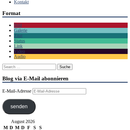
Kontakt
Format
Bild
Galerie
Zitat
Status
Link
Video
Audio
Blog via E-Mail abonnieren
E-Mail-Adresse
senden
August 2026
M
D
M
D
F
S
S