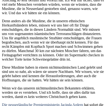
Anschlag so sehr berührt und verletzt hat. Ich war mir sicher, dass es
viel mehr Menschen verstehen würden, wenn sie wüssten, dass die
Muslime, die in Neuseeland gestorben sind, genauso waren, wie
wir. Und das wir hätten sie ein können.
Denn anders als die Muslime, die in unseren ethnischen
Herkunftsländern leben, müssen wir uns hier oft für Dinge
entschuldigen, die in diesen Ländern Normalität sind. Wir müssen
uns von sogenannten islamistischen Terroranschlägen distanzieren.
Uns für angeblich muslimische Straftäter entschuldigen, die Frauen
begrabschen, auch wenn wir sie überhaupt nicht kennen. Für das
recht Kämpfen mit Kopftuch Sport machen und Schwimmen gehen
zu dürfen. Manchmal 30 km zur nächsten Moschee fahren, um das
Freitagsgebet verrichten zu können. Oder im Supermarkt checken in
welcher Torte keine Schweinegelatine drin ist.
Diese Muslime haben in einem nichtmuslimischen Land gelebt und
sind uns so nahr, als wären sie unsere Nachbarn. Wir wissen, wie sie
gelebt haben und kennen die Herausforderungen, aber auch die
Hoffnungen, die sie hatten. Wir hätten sie sein können.
Wenn wir das unseren nichtmuslimischen Bekannten erklären,
werden sie es verstehen. Und ich hoffe, dass sie alles dafür tun
werden, damit es kein weiteres Christchurch geben kann.
Die neuseeländische Premierministerin Jacinda Ardern
hat sofort die