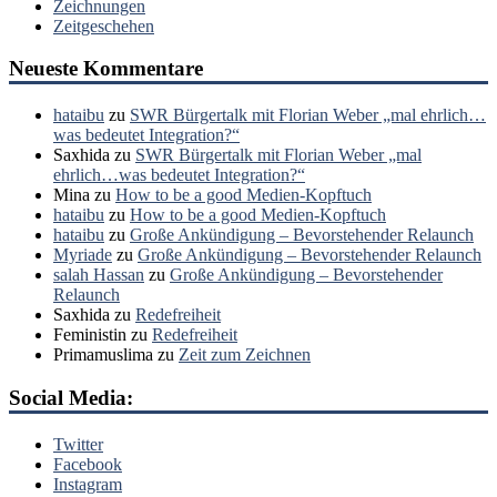
Zeichnungen
Zeitgeschehen
Neueste Kommentare
hataibu
zu
SWR Bürgertalk mit Florian Weber „mal ehrlich…
was bedeutet Integration?“
Saxhida
zu
SWR Bürgertalk mit Florian Weber „mal
ehrlich…was bedeutet Integration?“
Mina
zu
How to be a good Medien-Kopftuch
hataibu
zu
How to be a good Medien-Kopftuch
hataibu
zu
Große Ankündigung – Bevorstehender Relaunch
Myriade
zu
Große Ankündigung – Bevorstehender Relaunch
salah Hassan
zu
Große Ankündigung – Bevorstehender
Relaunch
Saxhida
zu
Redefreiheit
Feministin
zu
Redefreiheit
Primamuslima
zu
Zeit zum Zeichnen
Social Media:
Twitter
Facebook
Instagram