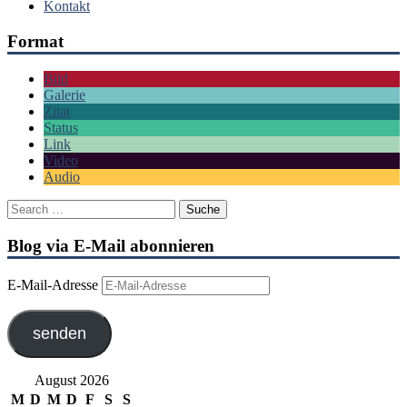
Kontakt
Format
Bild
Galerie
Zitat
Status
Link
Video
Audio
Blog via E-Mail abonnieren
E-Mail-Adresse
senden
August 2026
M
D
M
D
F
S
S