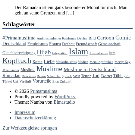
Der Ramadan ist ein ganz besonderer Monat für mich. Man
geht an seine Grenzen und […]
Schlagwörter
Comic
#Primamuslima
Cartoon
Berlin
Bild
Antimuslimischer Rassismus
Deutschland
Feminismus
Frauen
Freiheit
Freundschaft
Gemeinschaft
Islam
Hijab
Gleichberechtigung
Jura
Integration
Journalismus
Kopftuch
Liebe
Koran
Maskulinismus
Medien
Meinungsfreiheit
Mervy Kay
Muslime
Muslime in Deutschland
Muslima
Miteinander
Ramadan
Tod
Tübingen
Terror
Twitter
Rassismus
Reisen
SchauHin
Spruch
SWR
Vorurteile
Vielfalt
Türkei
Uni
Zitat
Zukunft
© 2026
Primamuslima
Proudly powered by
WordPress.
Theme: Namba von
Elmastudio
Impressum
Datenschutzerklärung
Zur Werkzeugleiste springen