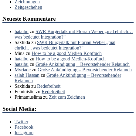
Zeichnungen
Zeitgeschehen
Neueste Kommentare
hataibu
zu
SWR Bürgertalk mit Florian Weber „mal ehrlich…
was bedeutet Integration?“
Saxhida
zu
SWR Bürgertalk mit Florian Weber „mal
ehrlich…was bedeutet Integration?“
Mina
zu
How to be a good Medien-Kopftuch
hataibu
zu
How to be a good Medien-Kopftuch
hataibu
zu
Große Ankündigung – Bevorstehender Relaunch
Myriade
zu
Große Ankündigung – Bevorstehender Relaunch
salah Hassan
zu
Große Ankündigung – Bevorstehender
Relaunch
Saxhida
zu
Redefreiheit
Feministin
zu
Redefreiheit
Primamuslima
zu
Zeit zum Zeichnen
Social Media:
Twitter
Facebook
Instagram