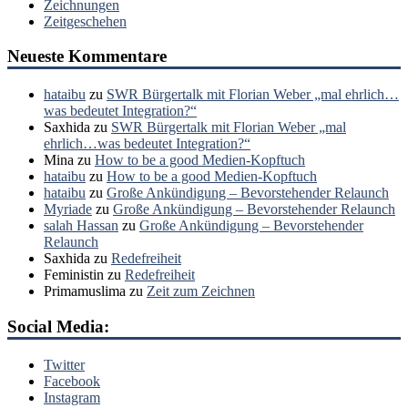
Zeichnungen
Zeitgeschehen
Neueste Kommentare
hataibu
zu
SWR Bürgertalk mit Florian Weber „mal ehrlich…
was bedeutet Integration?“
Saxhida
zu
SWR Bürgertalk mit Florian Weber „mal
ehrlich…was bedeutet Integration?“
Mina
zu
How to be a good Medien-Kopftuch
hataibu
zu
How to be a good Medien-Kopftuch
hataibu
zu
Große Ankündigung – Bevorstehender Relaunch
Myriade
zu
Große Ankündigung – Bevorstehender Relaunch
salah Hassan
zu
Große Ankündigung – Bevorstehender
Relaunch
Saxhida
zu
Redefreiheit
Feministin
zu
Redefreiheit
Primamuslima
zu
Zeit zum Zeichnen
Social Media:
Twitter
Facebook
Instagram