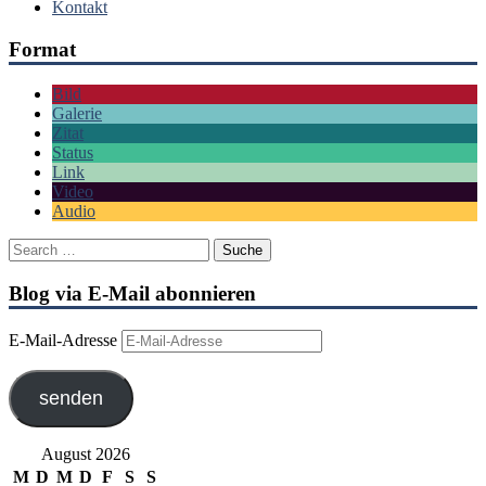
Kontakt
Format
Bild
Galerie
Zitat
Status
Link
Video
Audio
Blog via E-Mail abonnieren
E-Mail-Adresse
senden
August 2026
M
D
M
D
F
S
S