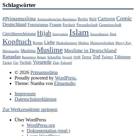
Schlagwörter
Comic
#Primamuslima
Cartoon
Berlin
Bild
Antimuslimischer Rassismus
Deutschland
Feminismus
Frauen
Freiheit
Freundschaft
Gemeinschaft
Islam
Hijab
Gleichberechtigung
Jura
Integration
Journalismus
Kopftuch
Liebe
Koran
Maskulinismus
Medien
Meinungsfreiheit
Mervy Kay
Muslime
Muslime in Deutschland
Muslima
Miteinander
Ramadan
Tod
Tübingen
Terror
Twitter
Rassismus
Reisen
SchauHin
Spruch
SWR
Vorurteile
Vielfalt
Türkei
Uni
Zitat
Zukunft
© 2026
Primamuslima
Proudly powered by
WordPress.
Theme: Namba von
Elmastudio
Impressum
Datenschutzerklärung
Zur Werkzeugleiste springen
Über WordPress
WordPress.org
Dokumentation (engl.)