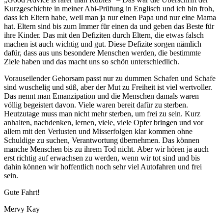
Kurzgeschichte in meiner Abi-Prüfung in Englisch und ich bin froh,
dass ich Eltern habe, weil man ja nur einen Papa und nur eine Mama
hat. Eltern sind bis zum Immer für einen da und geben das Beste für
ihre Kinder. Das mit den Defiziten durch Eltern, die etwas falsch
machen ist auch wichtig und gut. Diese Defizite sorgen nämlich
dafür, dass aus uns besondere Menschen werden, die bestimmte
Ziele haben und das macht uns so schön unterschiedlich.
Vorauseilender Gehorsam passt nur zu dummen Schafen und Schafe
sind wuschelig und süß, aber der Mut zu Freiheit ist viel wertvoller.
Das nennt man Emanzipation und die Menschen damals waren
völlig begeistert davon. Viele waren bereit dafür zu sterben.
Heutzutage muss man nicht mehr sterben, um frei zu sein. Kurz
anhalten, nachdenken, lernen, viele, viele Opfer bringen und vor
allem mit den Verlusten und Misserfolgen klar kommen ohne
Schuldige zu suchen, Verantwortung übernehmen. Das können
manche Menschen bis zu ihrem Tod nicht. Aber wir hören ja auch
erst richtig auf erwachsen zu werden, wenn wir tot sind und bis
dahin können wir hoffentlich noch sehr viel Autofahren und frei
sein.
Gute Fahrt!
Mervy Kay