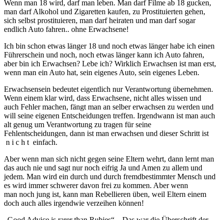
Wenn man 18 wird, darf man leben. Man darf Filme ab 18 gucken,
man darf Alkohol und Zigaretten kaufen, zu Prostituierten gehen,
sich selbst prostituieren, man darf heiraten und man darf sogar
endlich Auto fahren.. ohne Erwachsene!
Ich bin schon etwas länger 18 und noch etwas länger habe ich einen
Führerschein und noch, noch etwas länger kann ich Auto fahren,
aber bin ich Erwachsen? Lebe ich? Wirklich Erwachsen ist man erst,
wenn man ein Auto hat, sein eigenes Auto, sein eigenes Leben.
Erwachsensein bedeutet eigentlich nur Verantwortung übernehmen.
Wenn einem klar wird, dass Erwachsene, nicht alles wissen und
auch Fehler machen, fängt man an selber erwachsen zu werden und
will seine eigenen Entscheidungen treffen. Irgendwann ist man auch
alt genug um Verantwortung zu tragen für seine
Fehlentscheidungen, dann ist man erwachsen und dieser Schritt ist
n i c h t einfach.
Aber wenn man sich nicht gegen seine Eltern wehrt, dann lernt man
das auch nie und sagt nur noch eifrig Ja und Amen zu allem und
jedem. Man wird ein durch und durch fremdbestimmter Mensch und
es wird immer schwerer davon frei zu kommen. Aber wenn
man noch jung ist, kann man Rebellieren üben, weil Eltern einem
doch auch alles irgendwie verzeihen können!
„Good Advice is rarer than Rubies“ – Das war die Überschrift der