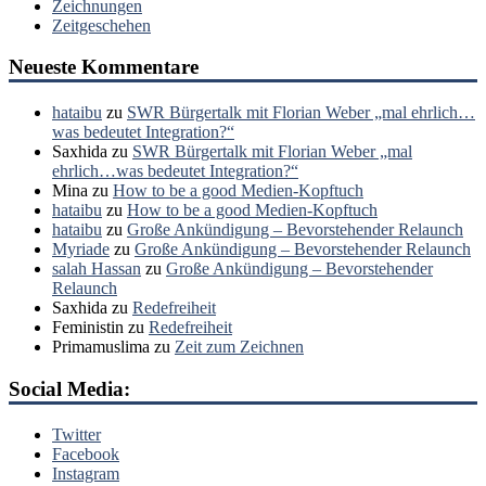
Zeichnungen
Zeitgeschehen
Neueste Kommentare
hataibu
zu
SWR Bürgertalk mit Florian Weber „mal ehrlich…
was bedeutet Integration?“
Saxhida
zu
SWR Bürgertalk mit Florian Weber „mal
ehrlich…was bedeutet Integration?“
Mina
zu
How to be a good Medien-Kopftuch
hataibu
zu
How to be a good Medien-Kopftuch
hataibu
zu
Große Ankündigung – Bevorstehender Relaunch
Myriade
zu
Große Ankündigung – Bevorstehender Relaunch
salah Hassan
zu
Große Ankündigung – Bevorstehender
Relaunch
Saxhida
zu
Redefreiheit
Feministin
zu
Redefreiheit
Primamuslima
zu
Zeit zum Zeichnen
Social Media:
Twitter
Facebook
Instagram