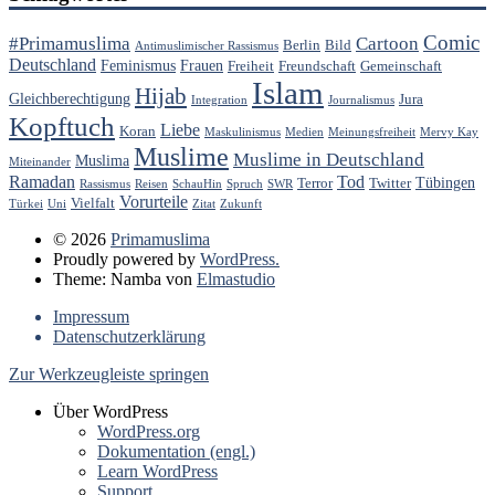
Comic
#Primamuslima
Cartoon
Berlin
Bild
Antimuslimischer Rassismus
Deutschland
Feminismus
Frauen
Freiheit
Freundschaft
Gemeinschaft
Islam
Hijab
Gleichberechtigung
Jura
Integration
Journalismus
Kopftuch
Liebe
Koran
Maskulinismus
Medien
Meinungsfreiheit
Mervy Kay
Muslime
Muslime in Deutschland
Muslima
Miteinander
Ramadan
Tod
Tübingen
Terror
Twitter
Rassismus
Reisen
SchauHin
Spruch
SWR
Vorurteile
Vielfalt
Türkei
Uni
Zitat
Zukunft
© 2026
Primamuslima
Proudly powered by
WordPress.
Theme: Namba von
Elmastudio
Impressum
Datenschutzerklärung
Zur Werkzeugleiste springen
Über WordPress
WordPress.org
Dokumentation (engl.)
Learn WordPress
Support