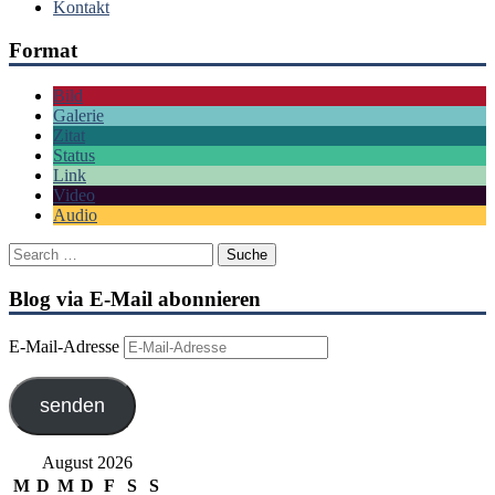
Kontakt
Format
Bild
Galerie
Zitat
Status
Link
Video
Audio
Blog via E-Mail abonnieren
E-Mail-Adresse
senden
August 2026
M
D
M
D
F
S
S