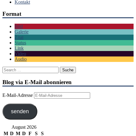
Kontakt
Format
Bild
Galerie
Zitat
Status
Link
Video
Audio
Blog via E-Mail abonnieren
E-Mail-Adresse
senden
August 2026
M
D
M
D
F
S
S