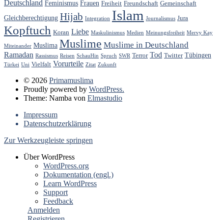
Deutschland
Feminismus
Frauen
Freiheit
Freundschaft
Gemeinschaft
Islam
Hijab
Gleichberechtigung
Jura
Integration
Journalismus
Kopftuch
Liebe
Koran
Maskulinismus
Medien
Meinungsfreiheit
Mervy Kay
Muslime
Muslime in Deutschland
Muslima
Miteinander
Ramadan
Tod
Tübingen
Terror
Twitter
Rassismus
Reisen
SchauHin
Spruch
SWR
Vorurteile
Vielfalt
Türkei
Uni
Zitat
Zukunft
© 2026
Primamuslima
Proudly powered by
WordPress.
Theme: Namba von
Elmastudio
Impressum
Datenschutzerklärung
Zur Werkzeugleiste springen
Über WordPress
WordPress.org
Dokumentation (engl.)
Learn WordPress
Support
Feedback
Anmelden
Registrieren