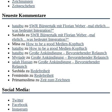
Zeichnungen
Zeitgeschehen
Neueste Kommentare
hataibu
zu
SWR Bürgertalk mit Florian Weber „mal ehrlich…
was bedeutet Integration?“
Saxhida
zu
SWR Bürgertalk mit Florian Weber „mal
ehrlich…was bedeutet Integration?“
Mina
zu
How to be a good Medien-Kopftuch
hataibu
zu
How to be a good Medien-Kopftuch
hataibu
zu
Große Ankündigung – Bevorstehender Relaunch
Myriade
zu
Große Ankündigung – Bevorstehender Relaunch
salah Hassan
zu
Große Ankündigung – Bevorstehender
Relaunch
Saxhida
zu
Redefreiheit
Feministin
zu
Redefreiheit
Primamuslima
zu
Zeit zum Zeichnen
Social Media:
Twitter
Facebook
Instagram