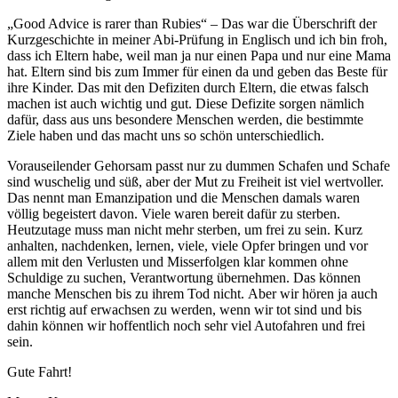
„Good Advice is rarer than Rubies“ – Das war die Überschrift der
Kurzgeschichte in meiner Abi-Prüfung in Englisch und ich bin froh,
dass ich Eltern habe, weil man ja nur einen Papa und nur eine Mama
hat. Eltern sind bis zum Immer für einen da und geben das Beste für
ihre Kinder. Das mit den Defiziten durch Eltern, die etwas falsch
machen ist auch wichtig und gut. Diese Defizite sorgen nämlich
dafür, dass aus uns besondere Menschen werden, die bestimmte
Ziele haben und das macht uns so schön unterschiedlich.
Vorauseilender Gehorsam passt nur zu dummen Schafen und Schafe
sind wuschelig und süß, aber der Mut zu Freiheit ist viel wertvoller.
Das nennt man Emanzipation und die Menschen damals waren
völlig begeistert davon. Viele waren bereit dafür zu sterben.
Heutzutage muss man nicht mehr sterben, um frei zu sein. Kurz
anhalten, nachdenken, lernen, viele, viele Opfer bringen und vor
allem mit den Verlusten und Misserfolgen klar kommen ohne
Schuldige zu suchen, Verantwortung übernehmen. Das können
manche Menschen bis zu ihrem Tod nicht. Aber wir hören ja auch
erst richtig auf erwachsen zu werden, wenn wir tot sind und bis
dahin können wir hoffentlich noch sehr viel Autofahren und frei
sein.
Gute Fahrt!