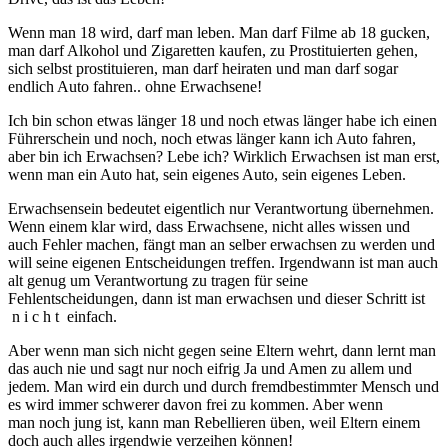
Wenn man 18 wird, darf man leben. Man darf Filme ab 18 gucken,
man darf Alkohol und Zigaretten kaufen, zu Prostituierten gehen,
sich selbst prostituieren, man darf heiraten und man darf sogar
endlich Auto fahren.. ohne Erwachsene!
Ich bin schon etwas länger 18 und noch etwas länger habe ich einen
Führerschein und noch, noch etwas länger kann ich Auto fahren,
aber bin ich Erwachsen? Lebe ich? Wirklich Erwachsen ist man erst,
wenn man ein Auto hat, sein eigenes Auto, sein eigenes Leben.
Erwachsensein bedeutet eigentlich nur Verantwortung übernehmen.
Wenn einem klar wird, dass Erwachsene, nicht alles wissen und
auch Fehler machen, fängt man an selber erwachsen zu werden und
will seine eigenen Entscheidungen treffen. Irgendwann ist man auch
alt genug um Verantwortung zu tragen für seine
Fehlentscheidungen, dann ist man erwachsen und dieser Schritt ist
n i c h t einfach.
Aber wenn man sich nicht gegen seine Eltern wehrt, dann lernt man
das auch nie und sagt nur noch eifrig Ja und Amen zu allem und
jedem. Man wird ein durch und durch fremdbestimmter Mensch und
es wird immer schwerer davon frei zu kommen. Aber wenn
man noch jung ist, kann man Rebellieren üben, weil Eltern einem
doch auch alles irgendwie verzeihen können!