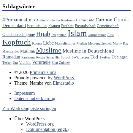
Schlagwörter
Comic
#Primamuslima
Cartoon
Berlin
Bild
Antimuslimischer Rassismus
Deutschland
Feminismus
Frauen
Freiheit
Freundschaft
Gemeinschaft
Islam
Hijab
Gleichberechtigung
Jura
Integration
Journalismus
Kopftuch
Liebe
Koran
Maskulinismus
Medien
Meinungsfreiheit
Mervy Kay
Muslime
Muslime in Deutschland
Muslima
Miteinander
Ramadan
Tod
Tübingen
Terror
Twitter
Rassismus
Reisen
SchauHin
Spruch
SWR
Vorurteile
Vielfalt
Türkei
Uni
Zitat
Zukunft
© 2026
Primamuslima
Proudly powered by
WordPress.
Theme: Namba von
Elmastudio
Impressum
Datenschutzerklärung
Zur Werkzeugleiste springen
Über WordPress
WordPress.org
Dokumentation (engl.)