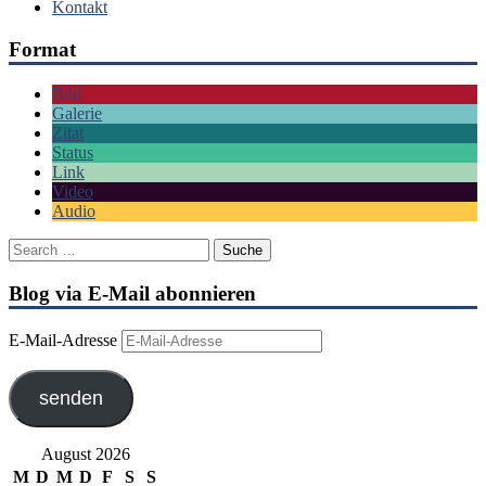
Kontakt
Format
Bild
Galerie
Zitat
Status
Link
Video
Audio
Blog via E-Mail abonnieren
E-Mail-Adresse
senden
August 2026
M
D
M
D
F
S
S