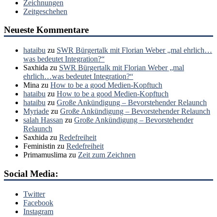
Zeichnungen
Zeitgeschehen
Neueste Kommentare
hataibu
zu
SWR Bürgertalk mit Florian Weber „mal ehrlich…
was bedeutet Integration?“
Saxhida
zu
SWR Bürgertalk mit Florian Weber „mal
ehrlich…was bedeutet Integration?“
Mina
zu
How to be a good Medien-Kopftuch
hataibu
zu
How to be a good Medien-Kopftuch
hataibu
zu
Große Ankündigung – Bevorstehender Relaunch
Myriade
zu
Große Ankündigung – Bevorstehender Relaunch
salah Hassan
zu
Große Ankündigung – Bevorstehender
Relaunch
Saxhida
zu
Redefreiheit
Feministin
zu
Redefreiheit
Primamuslima
zu
Zeit zum Zeichnen
Social Media:
Twitter
Facebook
Instagram