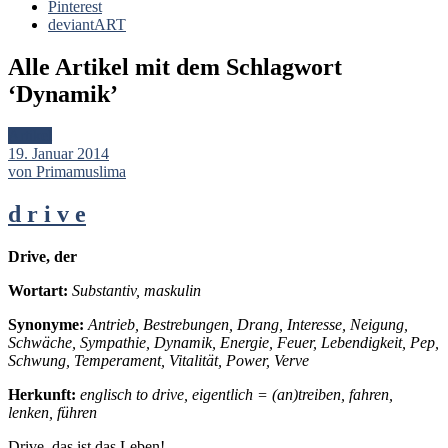
Pinterest
deviantART
Alle Artikel mit dem Schlagwort
‘
Dynamik
’
Artikel
19. Januar 2014
von Primamuslima
d r i v e
Drive, der
Wortart
:
Substantiv, maskulin
Synonyme:
Antrieb, Bestrebungen, Drang, Interesse, Neigung,
Schwäche, Sympathie, Dynamik, Energie, Feuer, Lebendigkeit, Pep,
Schwung, Temperament, Vitalität, Power, Verve
Herkunft:
englisch to drive, eigentlich = (an)treiben, fahren,
lenken, führen
Drive, das ist das Leben!