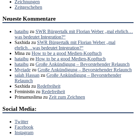
Zeichnungen
Zeitgeschehen
Neueste Kommentare
hataibu
zu
SWR Bürgertalk mit Florian Weber „mal ehrlich…
was bedeutet Integration?“
Saxhida
zu
SWR Bürgertalk mit Florian Weber „mal
ehrlich…was bedeutet Integration?“
Mina
zu
How to be a good Medien-Kopftuch
hataibu
zu
How to be a good Medien-Kopftuch
hataibu
zu
Große Ankündigung – Bevorstehender Relaunch
Myriade
zu
Große Ankündigung – Bevorstehender Relaunch
salah Hassan
zu
Große Ankündigung – Bevorstehender
Relaunch
Saxhida
zu
Redefreiheit
Feministin
zu
Redefreiheit
Primamuslima
zu
Zeit zum Zeichnen
Social Media:
Twitter
Facebook
Instagram