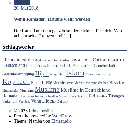
Standard
20. Mai 2018
Wenn Ramadan-Träume wahr werden
Der Ramadan ist ein ganz besonderer Monat für mich. Man
geht an seine Grenzen und […]
Schlagwörter
Comic
#Primamuslima
Cartoon
Berlin
Bild
Antimuslimischer Rassismus
Deutschland
Feminismus
Frauen
Freiheit
Freundschaft
Gemeinschaft
Islam
Hijab
Gleichberechtigung
Jura
Integration
Journalismus
Kopftuch
Liebe
Koran
Maskulinismus
Medien
Meinungsfreiheit
Mervy Kay
Muslime
Muslime in Deutschland
Muslima
Miteinander
Ramadan
Tod
Tübingen
Terror
Twitter
Rassismus
Reisen
SchauHin
Spruch
SWR
Vorurteile
Vielfalt
Türkei
Uni
Zitat
Zukunft
© 2026
Primamuslima
Proudly powered by
WordPress.
Theme: Namba von
Elmastudio