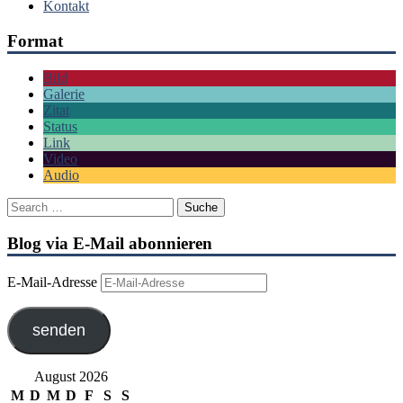
Kontakt
Format
Bild
Galerie
Zitat
Status
Link
Video
Audio
Blog via E-Mail abonnieren
E-Mail-Adresse
senden
August 2026
M
D
M
D
F
S
S