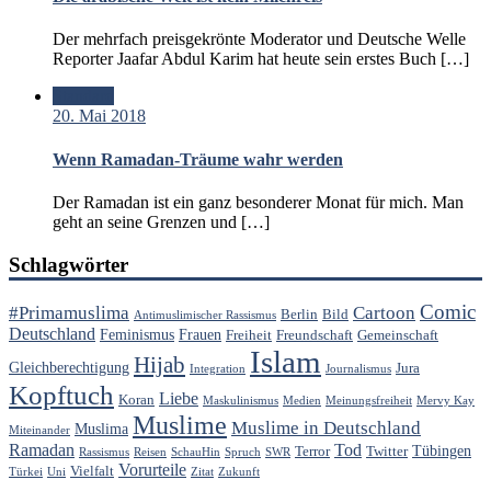
Der mehrfach preisgekrönte Moderator und Deutsche Welle
Reporter Jaafar Abdul Karim hat heute sein erstes Buch […]
Standard
20. Mai 2018
Wenn Ramadan-Träume wahr werden
Der Ramadan ist ein ganz besonderer Monat für mich. Man
geht an seine Grenzen und […]
Schlagwörter
Comic
#Primamuslima
Cartoon
Berlin
Bild
Antimuslimischer Rassismus
Deutschland
Feminismus
Frauen
Freiheit
Freundschaft
Gemeinschaft
Islam
Hijab
Gleichberechtigung
Jura
Integration
Journalismus
Kopftuch
Liebe
Koran
Maskulinismus
Medien
Meinungsfreiheit
Mervy Kay
Muslime
Muslime in Deutschland
Muslima
Miteinander
Ramadan
Tod
Tübingen
Terror
Twitter
Rassismus
Reisen
SchauHin
Spruch
SWR
Vorurteile
Vielfalt
Türkei
Uni
Zitat
Zukunft