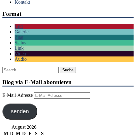
Kontakt
Format
Bild
Galerie
Zitat
Status
Link
Video
Audio
Blog via E-Mail abonnieren
E-Mail-Adresse
senden
August 2026
M
D
M
D
F
S
S