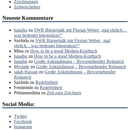
Zeichnungen
Zeitgeschehen
Neueste Kommentare
hataibu
zu
SWR Bürgertalk mit Florian Weber „mal ehrlich…
was bedeutet Integration?“
Saxhida
zu
SWR Bürgertalk mit Florian Weber „mal
ehrlich…was bedeutet Integration?“
Mina
zu
How to be a good Medien-Kopftuch
hataibu
zu
How to be a good Medien-Kopftuch
hataibu
zu
Große Ankündigung – Bevorstehender Relaunch
Myriade
zu
Große Ankündigung – Bevorstehender Relaunch
salah Hassan
zu
Große Ankündigung – Bevorstehender
Relaunch
Saxhida
zu
Redefreiheit
Feministin
zu
Redefreiheit
Primamuslima
zu
Zeit zum Zeichnen
Social Media:
Twitter
Facebook
Instagram