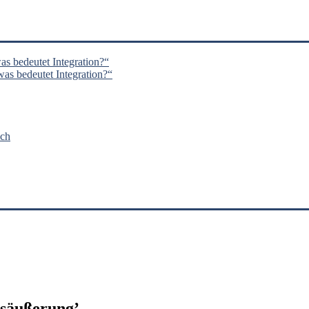
s bedeutet Integration?“
s bedeutet Integration?“
nch
säußerung
’