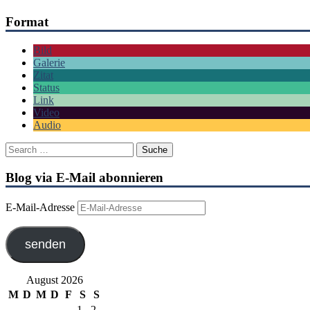
Format
Bild
Galerie
Zitat
Status
Link
Video
Audio
Blog via E-Mail abonnieren
E-Mail-Adresse
senden
August 2026
M
D
M
D
F
S
S
1
2