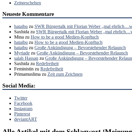
Zeitgeschehen
Neueste Kommentare
hataibu
zu
SWR Bürgertalk mit Florian Weber „mal ehrlich…wa
Saxhida
zu
SWR Bürgertalk mit Florian Weber „mal ehrlich…wa
Mina
zu
How to be a good Medien-Kopftuch
hataibu
zu
How to be a good Medien-Kopftuch
hataibu
zu
Große Ankündigung – Bevorstehender Relaunch
Myriade
zu
Große Ankündigung – Bevorstehender Relaunch
salah Hassan
zu
Große Ankündigung – Bevorstehender Relau
Saxhida
zu
Redefreiheit
Feministin
zu
Redefreiheit
Primamuslima
zu
Zeit zum Zeichnen
Social Media:
Twitter
Facebook
Instagram
Pinterest
deviantART
Alle Artikel mit dem Schlagwort ‘
Meinung