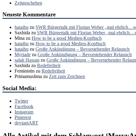
Zeitgeschehen
Neueste Kommentare
hataibu
zu
SWR Bürgertalk mit Florian Weber „mal ehrlich…wa
Saxhida
zu
SWR Bürgertalk mit Florian Weber „mal ehrlich…wa
Mina
zu
How to be a good Medien-Kopftuch
hataibu
zu
How to be a good Medien-Kopftuch
hataibu
zu
Große Ankündigung – Bevorstehender Relaunch
Myriade
zu
Große Ankündigung – Bevorstehender Relaunch
salah Hassan
zu
Große Ankündigung – Bevorstehender Relau
Saxhida
zu
Redefreiheit
Feministin
zu
Redefreiheit
Primamuslima
zu
Zeit zum Zeichnen
Social Media:
Twitter
Facebook
Instagram
Pinterest
deviantART
Alle Artikel mit dem Schlagwort ‘
MervyAr