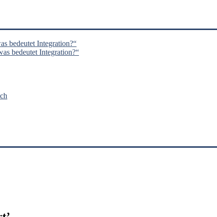
s bedeutet Integration?“
s bedeutet Integration?“
nch
t
’