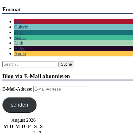
Format
Bild
Galerie
Zitat
Status
Link
Video
Audio
Blog via E-Mail abonnieren
E-Mail-Adresse
senden
August 2026
M
D
M
D
F
S
S
1
2