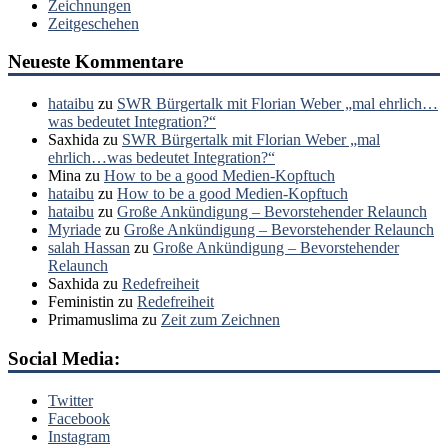
Zeichnungen
Zeitgeschehen
Neueste Kommentare
hataibu
zu
SWR Bürgertalk mit Florian Weber „mal ehrlich…
was bedeutet Integration?“
Saxhida
zu
SWR Bürgertalk mit Florian Weber „mal
ehrlich…was bedeutet Integration?“
Mina
zu
How to be a good Medien-Kopftuch
hataibu
zu
How to be a good Medien-Kopftuch
hataibu
zu
Große Ankündigung – Bevorstehender Relaunch
Myriade
zu
Große Ankündigung – Bevorstehender Relaunch
salah Hassan
zu
Große Ankündigung – Bevorstehender
Relaunch
Saxhida
zu
Redefreiheit
Feministin
zu
Redefreiheit
Primamuslima
zu
Zeit zum Zeichnen
Social Media:
Twitter
Facebook
Instagram