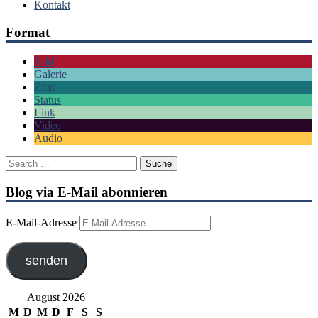
Kontakt
Format
Bild
Galerie
Zitat
Status
Link
Video
Audio
Blog via E-Mail abonnieren
E-Mail-Adresse
senden
August 2026
M
D
M
D
F
S
S