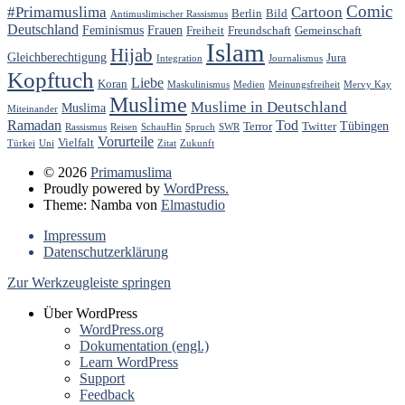
Comic
#Primamuslima
Cartoon
Berlin
Bild
Antimuslimischer Rassismus
Deutschland
Feminismus
Frauen
Freiheit
Freundschaft
Gemeinschaft
Islam
Hijab
Gleichberechtigung
Jura
Integration
Journalismus
Kopftuch
Liebe
Koran
Maskulinismus
Medien
Meinungsfreiheit
Mervy Kay
Muslime
Muslime in Deutschland
Muslima
Miteinander
Ramadan
Tod
Tübingen
Terror
Twitter
Rassismus
Reisen
SchauHin
Spruch
SWR
Vorurteile
Vielfalt
Türkei
Uni
Zitat
Zukunft
© 2026
Primamuslima
Proudly powered by
WordPress.
Theme: Namba von
Elmastudio
Impressum
Datenschutzerklärung
Zur Werkzeugleiste springen
Über WordPress
WordPress.org
Dokumentation (engl.)
Learn WordPress
Support
Feedback