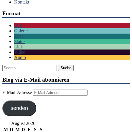
Kontakt
Format
Bild
Galerie
Zitat
Status
Link
Video
Audio
Blog via E-Mail abonnieren
E-Mail-Adresse
senden
August 2026
M
D
M
D
F
S
S