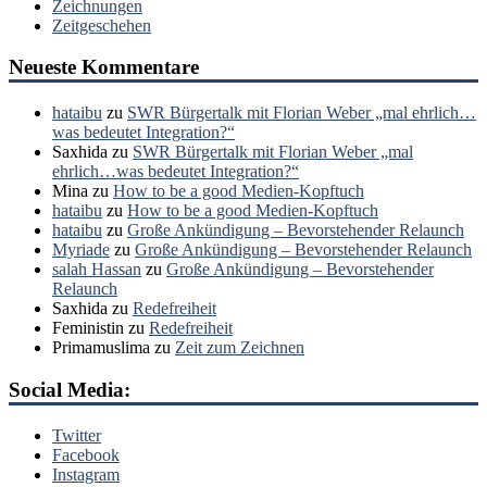
Zeichnungen
Zeitgeschehen
Neueste Kommentare
hataibu
zu
SWR Bürgertalk mit Florian Weber „mal ehrlich…
was bedeutet Integration?“
Saxhida
zu
SWR Bürgertalk mit Florian Weber „mal
ehrlich…was bedeutet Integration?“
Mina
zu
How to be a good Medien-Kopftuch
hataibu
zu
How to be a good Medien-Kopftuch
hataibu
zu
Große Ankündigung – Bevorstehender Relaunch
Myriade
zu
Große Ankündigung – Bevorstehender Relaunch
salah Hassan
zu
Große Ankündigung – Bevorstehender
Relaunch
Saxhida
zu
Redefreiheit
Feministin
zu
Redefreiheit
Primamuslima
zu
Zeit zum Zeichnen
Social Media:
Twitter
Facebook
Instagram