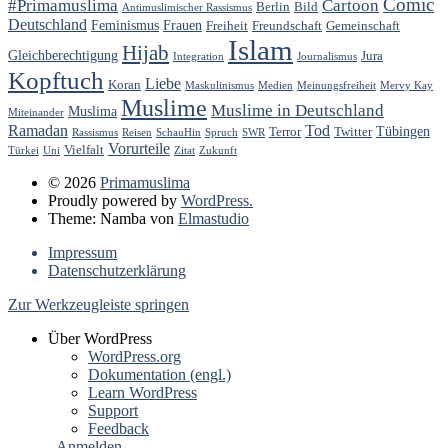
Comic
#Primamuslima
Cartoon
Berlin
Bild
Antimuslimischer Rassismus
Deutschland
Feminismus
Frauen
Freiheit
Freundschaft
Gemeinschaft
Islam
Hijab
Gleichberechtigung
Jura
Integration
Journalismus
Kopftuch
Liebe
Koran
Maskulinismus
Medien
Meinungsfreiheit
Mervy Kay
Muslime
Muslime in Deutschland
Muslima
Miteinander
Ramadan
Tod
Tübingen
Terror
Twitter
Rassismus
Reisen
SchauHin
Spruch
SWR
Vorurteile
Vielfalt
Türkei
Uni
Zitat
Zukunft
© 2026
Primamuslima
Proudly powered by
WordPress.
Theme: Namba von
Elmastudio
Impressum
Datenschutzerklärung
Zur Werkzeugleiste springen
Über WordPress
WordPress.org
Dokumentation (engl.)
Learn WordPress
Support
Feedback
Anmelden