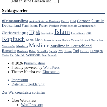
geht an seine Grenzen und […]
Schlagwörter
Comic
#Primamuslima
Cartoon
Berlin
Bild
Antimuslimischer Rassismus
Deutschland
Feminismus
Frauen
Freiheit
Freundschaft
Gemeinschaft
Islam
Hijab
Gleichberechtigung
Jura
Integration
Journalismus
Kopftuch
Liebe
Koran
Maskulinismus
Medien
Meinungsfreiheit
Mervy Kay
Muslime
Muslime in Deutschland
Muslima
Miteinander
Ramadan
Tod
Tübingen
Terror
Twitter
Rassismus
Reisen
SchauHin
Spruch
SWR
Vorurteile
Vielfalt
Türkei
Uni
Zitat
Zukunft
© 2026
Primamuslima
Proudly powered by
WordPress.
Theme: Namba von
Elmastudio
Impressum
Datenschutzerklärung
Zur Werkzeugleiste springen
Über WordPress
WordPress.org