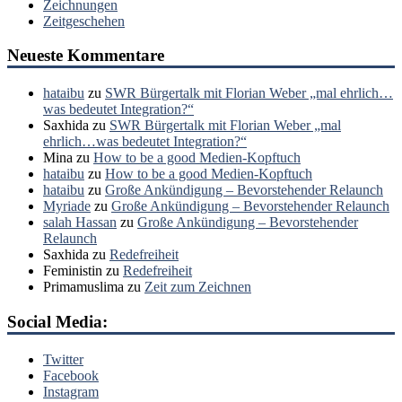
Zeichnungen
Zeitgeschehen
Neueste Kommentare
hataibu
zu
SWR Bürgertalk mit Florian Weber „mal ehrlich…
was bedeutet Integration?“
Saxhida
zu
SWR Bürgertalk mit Florian Weber „mal
ehrlich…was bedeutet Integration?“
Mina
zu
How to be a good Medien-Kopftuch
hataibu
zu
How to be a good Medien-Kopftuch
hataibu
zu
Große Ankündigung – Bevorstehender Relaunch
Myriade
zu
Große Ankündigung – Bevorstehender Relaunch
salah Hassan
zu
Große Ankündigung – Bevorstehender
Relaunch
Saxhida
zu
Redefreiheit
Feministin
zu
Redefreiheit
Primamuslima
zu
Zeit zum Zeichnen
Social Media:
Twitter
Facebook
Instagram