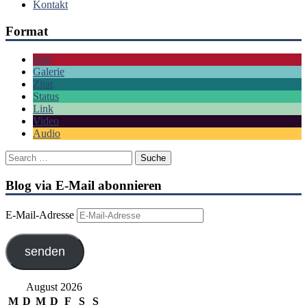
Kontakt
Format
Bild
Galerie
Zitat
Status
Link
Video
Audio
Blog via E-Mail abonnieren
E-Mail-Adresse
senden
August 2026
M
D
M
D
F
S
S