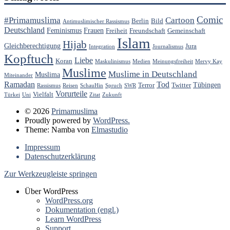
Comic
#Primamuslima
Cartoon
Berlin
Bild
Antimuslimischer Rassismus
Deutschland
Feminismus
Frauen
Freiheit
Freundschaft
Gemeinschaft
Islam
Hijab
Gleichberechtigung
Jura
Integration
Journalismus
Kopftuch
Liebe
Koran
Maskulinismus
Medien
Meinungsfreiheit
Mervy Kay
Muslime
Muslime in Deutschland
Muslima
Miteinander
Ramadan
Tod
Tübingen
Terror
Twitter
Rassismus
Reisen
SchauHin
Spruch
SWR
Vorurteile
Vielfalt
Türkei
Uni
Zitat
Zukunft
© 2026
Primamuslima
Proudly powered by
WordPress.
Theme: Namba von
Elmastudio
Impressum
Datenschutzerklärung
Zur Werkzeugleiste springen
Über WordPress
WordPress.org
Dokumentation (engl.)
Learn WordPress
Support