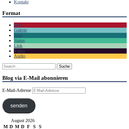
Kontakt
Format
Bild
Galerie
Zitat
Status
Link
Video
Audio
Blog via E-Mail abonnieren
E-Mail-Adresse
senden
August 2026
M
D
M
D
F
S
S