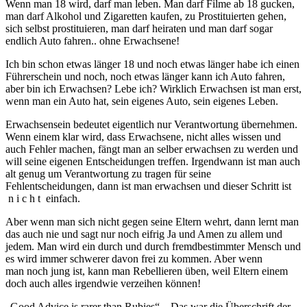
Wenn man 18 wird, darf man leben. Man darf Filme ab 18 gucken,
man darf Alkohol und Zigaretten kaufen, zu Prostituierten gehen,
sich selbst prostituieren, man darf heiraten und man darf sogar
endlich Auto fahren.. ohne Erwachsene!
Ich bin schon etwas länger 18 und noch etwas länger habe ich einen
Führerschein und noch, noch etwas länger kann ich Auto fahren,
aber bin ich Erwachsen? Lebe ich? Wirklich Erwachsen ist man erst,
wenn man ein Auto hat, sein eigenes Auto, sein eigenes Leben.
Erwachsensein bedeutet eigentlich nur Verantwortung übernehmen.
Wenn einem klar wird, dass Erwachsene, nicht alles wissen und
auch Fehler machen, fängt man an selber erwachsen zu werden und
will seine eigenen Entscheidungen treffen. Irgendwann ist man auch
alt genug um Verantwortung zu tragen für seine
Fehlentscheidungen, dann ist man erwachsen und dieser Schritt ist
n i c h t einfach.
Aber wenn man sich nicht gegen seine Eltern wehrt, dann lernt man
das auch nie und sagt nur noch eifrig Ja und Amen zu allem und
jedem. Man wird ein durch und durch fremdbestimmter Mensch und
es wird immer schwerer davon frei zu kommen. Aber wenn
man noch jung ist, kann man Rebellieren üben, weil Eltern einem
doch auch alles irgendwie verzeihen können!
„Good Advice is rarer than Rubies“ – Das war die Überschrift der