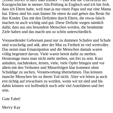
Kurzgeschichte in meiner Abi-Prüfung in Englisch und ich bin froh,
dass ich Eltern habe, weil man ja nur einen Papa und nur eine Mama
hat. Eltern sind bis zum Immer für einen da und geben das Beste für
ihre Kinder. Das mit den Defiziten durch Eltern, die etwas falsch
machen ist auch wichtig und gut. Diese Defizite sorgen nämlich
dafür, dass aus uns besondere Menschen werden, die bestimmte
Ziele haben und das macht uns so schön unterschiedlich.
Vorauseilender Gehorsam passt nur zu dummen Schafen und Schafe
sind wuschelig und süß, aber der Mut zu Freiheit ist viel wertvoller.
Das nennt man Emanzipation und die Menschen damals waren
völlig begeistert davon. Viele waren bereit dafür zu sterben.
Heutzutage muss man nicht mehr sterben, um frei zu sein. Kurz
anhalten, nachdenken, lernen, viele, viele Opfer bringen und vor
allem mit den Verlusten und Misserfolgen klar kommen ohne
Schuldige zu suchen, Verantwortung übernehmen. Das können
manche Menschen bis zu ihrem Tod nicht. Aber wir hören ja auch
erst richtig auf erwachsen zu werden, wenn wir tot sind und bis
dahin können wir hoffentlich noch sehr viel Autofahren und frei
sein.
Gute Fahrt!
Mervy Kay