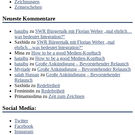
Zeichnungen
Zeitgeschehen
Neueste Kommentare
hataibu
zu
SWR Bürgertalk mit Florian Weber „mal ehrlich…
was bedeutet Integration?“
Saxhida
zu
SWR Bürgertalk mit Florian Weber „mal
ehrlich…was bedeutet Integration?“
Mina
zu
How to be a good Medien-Kopftuch
hataibu
zu
How to be a good Medien-Kopftuch
hataibu
zu
Große Ankündigung – Bevorstehender Relaunch
Myriade
zu
Große Ankündigung – Bevorstehender Relaunch
salah Hassan
zu
Große Ankündigung – Bevorstehender
Relaunch
Saxhida
zu
Redefreiheit
Feministin
zu
Redefreiheit
Primamuslima
zu
Zeit zum Zeichnen
Social Media:
Twitter
Facebook
Instagram