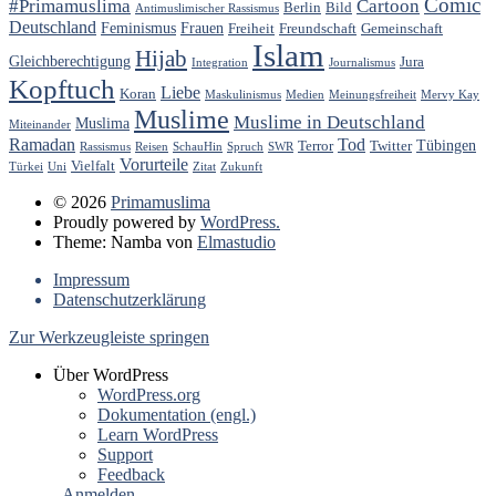
Comic
#Primamuslima
Cartoon
Berlin
Bild
Antimuslimischer Rassismus
Deutschland
Feminismus
Frauen
Freiheit
Freundschaft
Gemeinschaft
Islam
Hijab
Gleichberechtigung
Jura
Integration
Journalismus
Kopftuch
Liebe
Koran
Maskulinismus
Medien
Meinungsfreiheit
Mervy Kay
Muslime
Muslime in Deutschland
Muslima
Miteinander
Ramadan
Tod
Tübingen
Terror
Twitter
Rassismus
Reisen
SchauHin
Spruch
SWR
Vorurteile
Vielfalt
Türkei
Uni
Zitat
Zukunft
© 2026
Primamuslima
Proudly powered by
WordPress.
Theme: Namba von
Elmastudio
Impressum
Datenschutzerklärung
Zur Werkzeugleiste springen
Über WordPress
WordPress.org
Dokumentation (engl.)
Learn WordPress
Support
Feedback
Anmelden