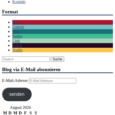
Kontakt
Format
Bild
Galerie
Zitat
Status
Link
Video
Audio
Blog via E-Mail abonnieren
E-Mail-Adresse
senden
August 2026
M
D
M
D
F
S
S