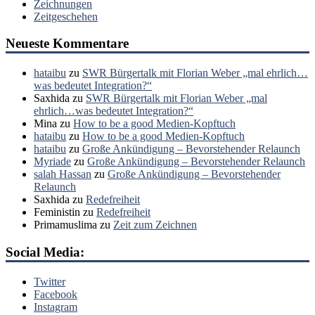
Zeichnungen
Zeitgeschehen
Neueste Kommentare
hataibu
zu
SWR Bürgertalk mit Florian Weber „mal ehrlich…
was bedeutet Integration?“
Saxhida
zu
SWR Bürgertalk mit Florian Weber „mal
ehrlich…was bedeutet Integration?“
Mina
zu
How to be a good Medien-Kopftuch
hataibu
zu
How to be a good Medien-Kopftuch
hataibu
zu
Große Ankündigung – Bevorstehender Relaunch
Myriade
zu
Große Ankündigung – Bevorstehender Relaunch
salah Hassan
zu
Große Ankündigung – Bevorstehender
Relaunch
Saxhida
zu
Redefreiheit
Feministin
zu
Redefreiheit
Primamuslima
zu
Zeit zum Zeichnen
Social Media:
Twitter
Facebook
Instagram