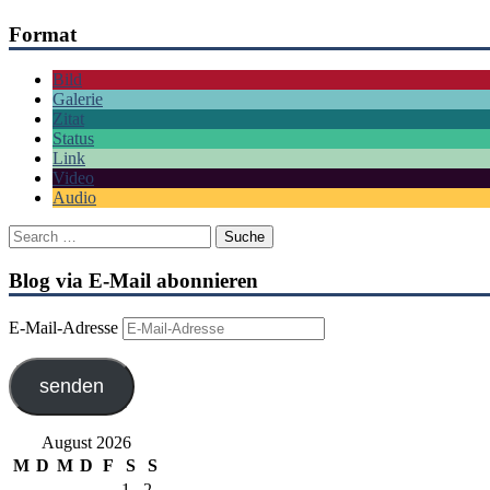
Format
Bild
Galerie
Zitat
Status
Link
Video
Audio
Blog via E-Mail abonnieren
E-Mail-Adresse
senden
August 2026
M
D
M
D
F
S
S
1
2