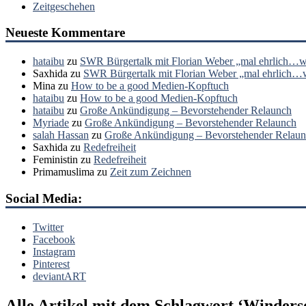
Zeitgeschehen
Neueste Kommentare
hataibu
zu
SWR Bürgertalk mit Florian Weber „mal ehrlich…wa
Saxhida
zu
SWR Bürgertalk mit Florian Weber „mal ehrlich…wa
Mina
zu
How to be a good Medien-Kopftuch
hataibu
zu
How to be a good Medien-Kopftuch
hataibu
zu
Große Ankündigung – Bevorstehender Relaunch
Myriade
zu
Große Ankündigung – Bevorstehender Relaunch
salah Hassan
zu
Große Ankündigung – Bevorstehender Relau
Saxhida
zu
Redefreiheit
Feministin
zu
Redefreiheit
Primamuslima
zu
Zeit zum Zeichnen
Social Media:
Twitter
Facebook
Instagram
Pinterest
deviantART
Alle Artikel mit dem Schlagwort ‘
Winders