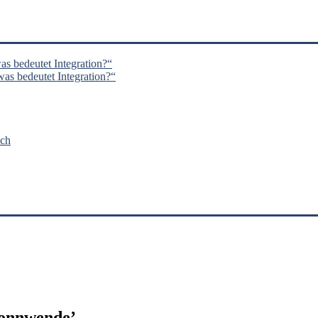
s bedeutet Integration?“
s bedeutet Integration?“
nch
onnwende
’