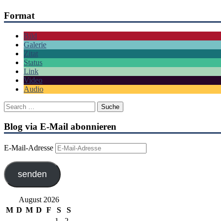
Format
Bild
Galerie
Zitat
Status
Link
Video
Audio
Blog via E-Mail abonnieren
E-Mail-Adresse
senden
August 2026
M
D
M
D
F
S
S
1
2