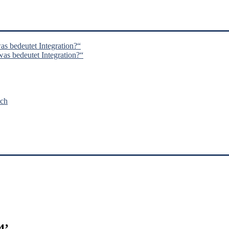
s bedeutet Integration?“
s bedeutet Integration?“
nch
4
’