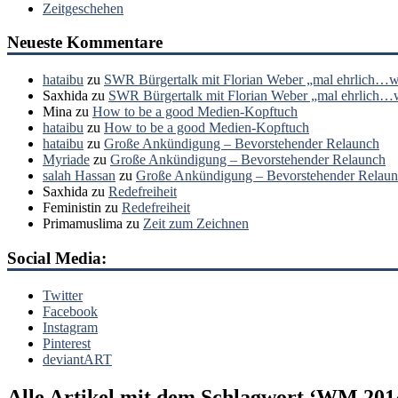
Zeitgeschehen
Neueste Kommentare
hataibu
zu
SWR Bürgertalk mit Florian Weber „mal ehrlich…wa
Saxhida
zu
SWR Bürgertalk mit Florian Weber „mal ehrlich…wa
Mina
zu
How to be a good Medien-Kopftuch
hataibu
zu
How to be a good Medien-Kopftuch
hataibu
zu
Große Ankündigung – Bevorstehender Relaunch
Myriade
zu
Große Ankündigung – Bevorstehender Relaunch
salah Hassan
zu
Große Ankündigung – Bevorstehender Relau
Saxhida
zu
Redefreiheit
Feministin
zu
Redefreiheit
Primamuslima
zu
Zeit zum Zeichnen
Social Media:
Twitter
Facebook
Instagram
Pinterest
deviantART
Alle Artikel mit dem Schlagwort ‘
WM 201