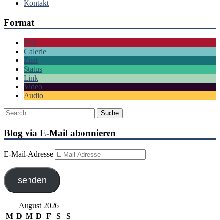
Kontakt
Format
Bild
Galerie
Zitat
Status
Link
Video
Audio
Blog via E-Mail abonnieren
E-Mail-Adresse
senden
August 2026
M
D
M
D
F
S
S