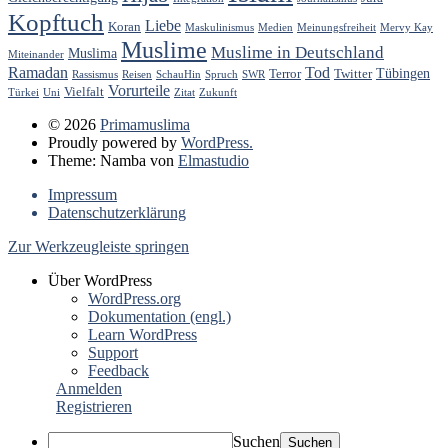
Kopftuch
Liebe
Koran
Maskulinismus
Medien
Meinungsfreiheit
Mervy Kay
Muslime
Muslime in Deutschland
Muslima
Miteinander
Ramadan
Tod
Tübingen
Terror
Twitter
Rassismus
Reisen
SchauHin
Spruch
SWR
Vorurteile
Vielfalt
Türkei
Uni
Zitat
Zukunft
© 2026
Primamuslima
Proudly powered by
WordPress.
Theme: Namba von
Elmastudio
Impressum
Datenschutzerklärung
Zur Werkzeugleiste springen
Über WordPress
WordPress.org
Dokumentation (engl.)
Learn WordPress
Support
Feedback
Anmelden
Registrieren
Suchen