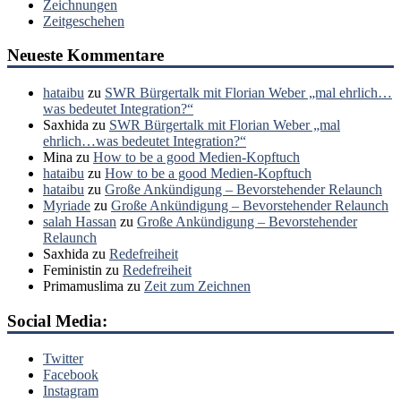
Zeichnungen
Zeitgeschehen
Neueste Kommentare
hataibu
zu
SWR Bürgertalk mit Florian Weber „mal ehrlich…
was bedeutet Integration?“
Saxhida
zu
SWR Bürgertalk mit Florian Weber „mal
ehrlich…was bedeutet Integration?“
Mina
zu
How to be a good Medien-Kopftuch
hataibu
zu
How to be a good Medien-Kopftuch
hataibu
zu
Große Ankündigung – Bevorstehender Relaunch
Myriade
zu
Große Ankündigung – Bevorstehender Relaunch
salah Hassan
zu
Große Ankündigung – Bevorstehender
Relaunch
Saxhida
zu
Redefreiheit
Feministin
zu
Redefreiheit
Primamuslima
zu
Zeit zum Zeichnen
Social Media:
Twitter
Facebook
Instagram