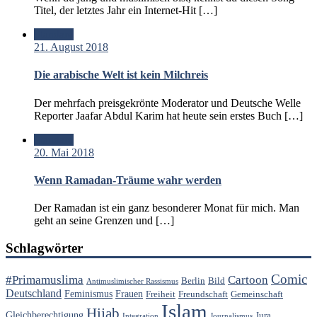
Titel, der letztes Jahr ein Internet-Hit […]
Standard
21. August 2018
Die arabische Welt ist kein Milchreis
Der mehrfach preisgekrönte Moderator und Deutsche Welle
Reporter Jaafar Abdul Karim hat heute sein erstes Buch […]
Standard
20. Mai 2018
Wenn Ramadan-Träume wahr werden
Der Ramadan ist ein ganz besonderer Monat für mich. Man
geht an seine Grenzen und […]
Schlagwörter
Comic
#Primamuslima
Cartoon
Berlin
Bild
Antimuslimischer Rassismus
Deutschland
Feminismus
Frauen
Freiheit
Freundschaft
Gemeinschaft
Islam
Hijab
Gleichberechtigung
Jura
Integration
Journalismus