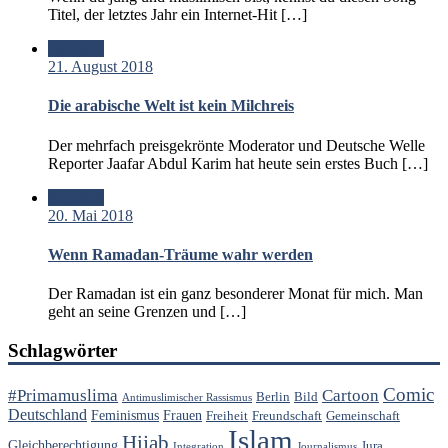
Titel, der letztes Jahr ein Internet-Hit […]
Standard
21. August 2018
Die arabische Welt ist kein Milchreis
Der mehrfach preisgekrönte Moderator und Deutsche Welle
Reporter Jaafar Abdul Karim hat heute sein erstes Buch […]
Standard
20. Mai 2018
Wenn Ramadan-Träume wahr werden
Der Ramadan ist ein ganz besonderer Monat für mich. Man
geht an seine Grenzen und […]
Schlagwörter
Comic
#Primamuslima
Cartoon
Berlin
Bild
Antimuslimischer Rassismus
Deutschland
Feminismus
Frauen
Freiheit
Freundschaft
Gemeinschaft
Islam
Hijab
Gleichberechtigung
Jura
Integration
Journalismus