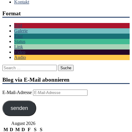
Kontakt
Format
Bild
Galerie
Zitat
Status
Link
Video
Audio
Blog via E-Mail abonnieren
E-Mail-Adresse
senden
August 2026
M
D
M
D
F
S
S