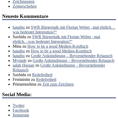
Zeichnungen
Zeitgeschehen
Neueste Kommentare
hataibu
zu
SWR Bürgertalk mit Florian Weber „mal ehrlich…
was bedeutet Integration?“
Saxhida
zu
SWR Bürgertalk mit Florian Weber „mal
ehrlich…was bedeutet Integration?“
Mina
zu
How to be a good Medien-Kopftuch
hataibu
zu
How to be a good Medien-Kopftuch
hataibu
zu
Große Ankündigung – Bevorstehender Relaunch
Myriade
zu
Große Ankündigung – Bevorstehender Relaunch
salah Hassan
zu
Große Ankündigung – Bevorstehender
Relaunch
Saxhida
zu
Redefreiheit
Feministin
zu
Redefreiheit
Primamuslima
zu
Zeit zum Zeichnen
Social Media:
Twitter
Facebook
Instagram