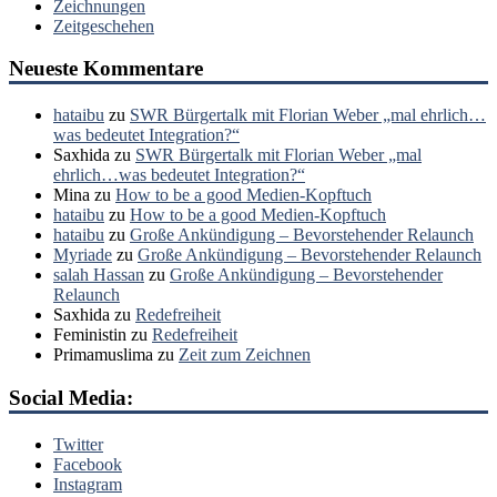
Zeichnungen
Zeitgeschehen
Neueste Kommentare
hataibu
zu
SWR Bürgertalk mit Florian Weber „mal ehrlich…
was bedeutet Integration?“
Saxhida
zu
SWR Bürgertalk mit Florian Weber „mal
ehrlich…was bedeutet Integration?“
Mina
zu
How to be a good Medien-Kopftuch
hataibu
zu
How to be a good Medien-Kopftuch
hataibu
zu
Große Ankündigung – Bevorstehender Relaunch
Myriade
zu
Große Ankündigung – Bevorstehender Relaunch
salah Hassan
zu
Große Ankündigung – Bevorstehender
Relaunch
Saxhida
zu
Redefreiheit
Feministin
zu
Redefreiheit
Primamuslima
zu
Zeit zum Zeichnen
Social Media:
Twitter
Facebook
Instagram