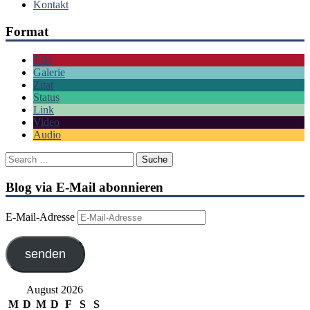
Kontakt
Format
Bild
Galerie
Zitat
Status
Link
Video
Audio
Blog via E-Mail abonnieren
E-Mail-Adresse
senden
August 2026
M
D
M
D
F
S
S