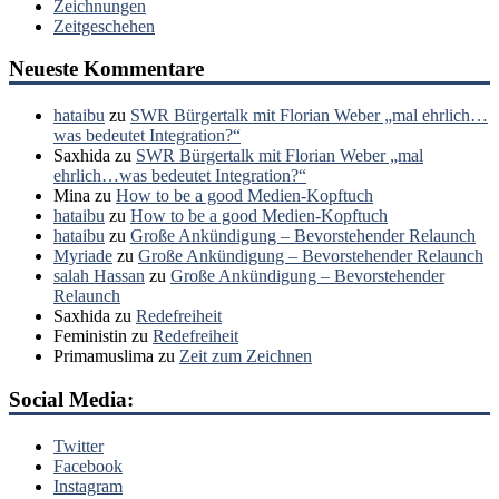
Zeichnungen
Zeitgeschehen
Neueste Kommentare
hataibu
zu
SWR Bürgertalk mit Florian Weber „mal ehrlich…
was bedeutet Integration?“
Saxhida
zu
SWR Bürgertalk mit Florian Weber „mal
ehrlich…was bedeutet Integration?“
Mina
zu
How to be a good Medien-Kopftuch
hataibu
zu
How to be a good Medien-Kopftuch
hataibu
zu
Große Ankündigung – Bevorstehender Relaunch
Myriade
zu
Große Ankündigung – Bevorstehender Relaunch
salah Hassan
zu
Große Ankündigung – Bevorstehender
Relaunch
Saxhida
zu
Redefreiheit
Feministin
zu
Redefreiheit
Primamuslima
zu
Zeit zum Zeichnen
Social Media:
Twitter
Facebook
Instagram