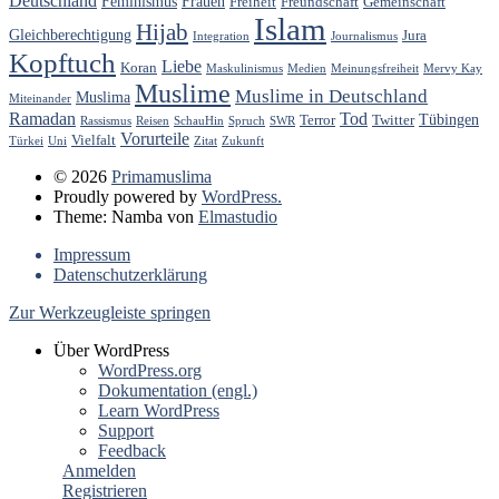
Deutschland
Feminismus
Frauen
Freiheit
Freundschaft
Gemeinschaft
Islam
Hijab
Gleichberechtigung
Jura
Integration
Journalismus
Kopftuch
Liebe
Koran
Maskulinismus
Medien
Meinungsfreiheit
Mervy Kay
Muslime
Muslime in Deutschland
Muslima
Miteinander
Ramadan
Tod
Tübingen
Terror
Twitter
Rassismus
Reisen
SchauHin
Spruch
SWR
Vorurteile
Vielfalt
Türkei
Uni
Zitat
Zukunft
© 2026
Primamuslima
Proudly powered by
WordPress.
Theme: Namba von
Elmastudio
Impressum
Datenschutzerklärung
Zur Werkzeugleiste springen
Über WordPress
WordPress.org
Dokumentation (engl.)
Learn WordPress
Support
Feedback
Anmelden
Registrieren