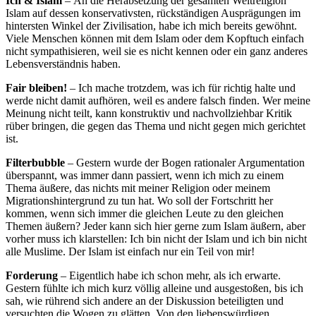
Ich & Islam
– An die Herabsetzung der gesamten Weltreligion
Islam auf dessen konservativsten, rückständigen Ausprägungen im
hintersten Winkel der Zivilisation, habe ich mich bereits gewöhnt.
Viele Menschen können mit dem Islam oder dem Kopftuch einfach
nicht sympathisieren, weil sie es nicht kennen oder ein ganz anderes
Lebensverständnis haben.
Fair bleiben!
– Ich mache trotzdem, was ich für richtig halte und
werde nicht damit aufhören, weil es andere falsch finden. Wer meine
Meinung nicht teilt, kann konstruktiv und nachvollziehbar Kritik
rüber bringen, die gegen das Thema und nicht gegen mich gerichtet
ist.
Filterbubble
– Gestern wurde der Bogen rationaler Argumentation
überspannt, was immer dann passiert, wenn ich mich zu einem
Thema äußere, das nichts mit meiner Religion oder meinem
Migrationshintergrund zu tun hat. Wo soll der Fortschritt her
kommen, wenn sich immer die gleichen Leute zu den gleichen
Themen äußern? Jeder kann sich hier gerne zum Islam äußern, aber
vorher muss ich klarstellen: Ich bin nicht der Islam und ich bin nicht
alle Muslime. Der Islam ist einfach nur ein Teil von mir!
Forderung
– Eigentlich habe ich schon mehr, als ich erwarte.
Gestern fühlte ich mich kurz völlig alleine und ausgestoßen, bis ich
sah, wie rührend sich andere an der Diskussion beteiligten und
versuchten die Wogen zu glätten. Von den liebenswürdigen