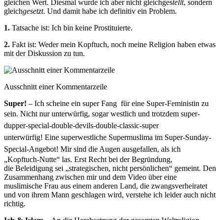
gleichen Wert. Diesmal wurde ich aber nicht gleichges
tellt
, sondern
gleich
gesetzt
. Und damit habe ich definitiv ein Problem.
1.
Tatsache ist: Ich bin keine Prostituierte.
2.
Fakt ist: Weder mein Kopftuch, noch meine Religion haben etwas
mit der Diskussion zu tun.
Ausschnitt einer Kommentarzeile
Super!
– Ich scheine ein super Fang für eine Super-Feministin zu
sein. Nicht nur unterwürfig, sogar westlich und trotzdem
super-
dupper-special-double-devils-double-classic-super
unterwürfig!
Eine
superwestliche Supermuslima im Super-Sunday-
Special-Angebot
!
Mir sind die Augen ausgefallen, als ich
„Kopftuch-Nutte“ las. Erst Recht bei der Begründung,
die Beleidigung sei „strategischen, nicht persönlichen“ gemeint. Den
Zusammenhang zwischen mir und dem Video über eine
muslimische Frau aus einem anderen Land, die zwangsverheiratet
und von ihrem Mann geschlagen wird, verstehe ich leider auch nicht
richtig.