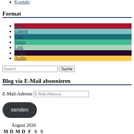
Kontakt
Format
Bild
Galerie
Zitat
Status
Link
Video
Audio
Blog via E-Mail abonnieren
E-Mail-Adresse
senden
August 2026
M
D
M
D
F
S
S