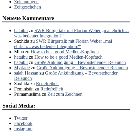
Zeichnungen
Zeitgeschehen
Neueste Kommentare
hataibu
zu
SWR Bürgertalk mit Florian Weber „mal ehrlich…
was bedeutet Integration?“
Saxhida
zu
SWR Bürgertalk mit Florian Weber „mal
ehrlich…was bedeutet Integration?“
Mina
zu
How to be a good Medien-Kopftuch
hataibu
zu
How to be a good Medien-Kopftuch
hataibu
zu
Große Ankündigung – Bevorstehender Relaunch
Myriade
zu
Große Ankündigung – Bevorstehender Relaunch
salah Hassan
zu
Große Ankündigung – Bevorstehender
Relaunch
Saxhida
zu
Redefreiheit
Feministin
zu
Redefreiheit
Primamuslima
zu
Zeit zum Zeichnen
Social Media:
Twitter
Facebook
Instagram