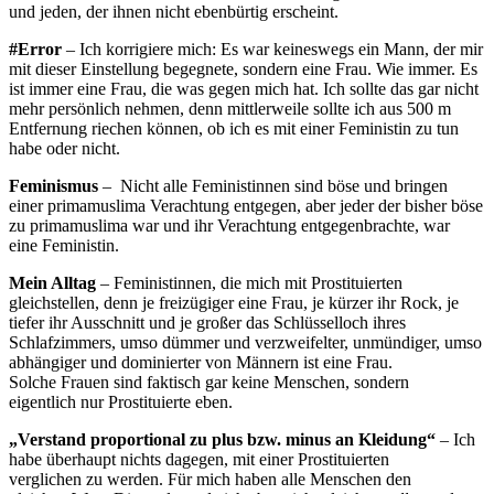
und jeden, der ihnen nicht ebenbürtig erscheint.
#Error
– Ich korrigiere mich: Es war keineswegs ein Mann, der mir
mit dieser Einstellung begegnete, sondern eine Frau. Wie immer. Es
ist immer eine Frau, die was gegen mich hat. Ich sollte das gar nicht
mehr persönlich nehmen, denn mittlerweile sollte ich aus 500 m
Entfernung riechen können, ob ich es mit einer Feministin zu tun
habe oder nicht.
Feminismus
– Nicht alle Feministinnen sind böse und bringen
einer primamuslima Verachtung entgegen, aber jeder der bisher böse
zu primamuslima war und ihr Verachtung entgegenbrachte, war
eine Feministin.
Mein Alltag
– Feministinnen, die mich mit Prostituierten
gleichstellen, denn je freizügiger eine Frau, je kürzer ihr Rock, je
tiefer ihr Ausschnitt und je großer das Schlüsselloch ihres
Schlafzimmers, umso dümmer und verzweifelter, unmündiger, umso
abhängiger und dominierter von Männern ist eine Frau.
Solche Frauen sind faktisch gar keine Menschen, sondern
eigentlich nur Prostituierte eben.
„Verstand proportional zu plus bzw. minus an Kleidung“
– Ich
habe überhaupt nichts dagegen, mit einer Prostituierten
verglichen zu werden. Für mich haben alle Menschen den