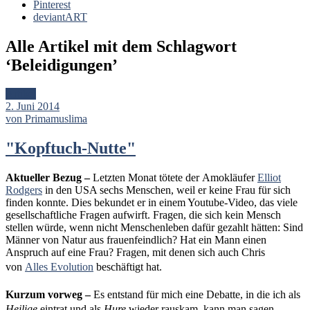
Pinterest
deviantART
Alle Artikel mit dem Schlagwort
‘
Beleidigungen
’
Artikel
2. Juni 2014
von Primamuslima
"Kopftuch-Nutte"
Aktueller Bezug –
Letzten Monat tötete der Amokläufer
Elliot
Rodgers
in den USA sechs Menschen, weil er keine Frau für sich
finden konnte. Dies bekundet er in einem Youtube-Video, das viele
gesellschaftliche Fragen aufwirft. Fragen, die sich kein Mensch
stellen würde, wenn nicht Menschenleben dafür gezahlt hätten: Sind
Männer von Natur aus frauenfeindlich? Hat ein Mann einen
Anspruch auf eine Frau? Fragen, mit denen sich auch Chris
von
Alles Evolution
beschäftigt hat.
Kurzum vorweg –
Es entstand für mich eine
Debatte, in die ich als
Heilige
eintrat und als
Hure
wieder rauskam, kann man sagen.