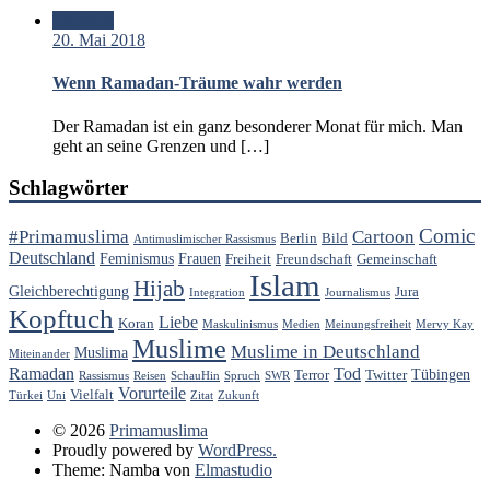
Standard
20. Mai 2018
Wenn Ramadan-Träume wahr werden
Der Ramadan ist ein ganz besonderer Monat für mich. Man
geht an seine Grenzen und […]
Schlagwörter
Comic
#Primamuslima
Cartoon
Berlin
Bild
Antimuslimischer Rassismus
Deutschland
Feminismus
Frauen
Freiheit
Freundschaft
Gemeinschaft
Islam
Hijab
Gleichberechtigung
Jura
Integration
Journalismus
Kopftuch
Liebe
Koran
Maskulinismus
Medien
Meinungsfreiheit
Mervy Kay
Muslime
Muslime in Deutschland
Muslima
Miteinander
Ramadan
Tod
Tübingen
Terror
Twitter
Rassismus
Reisen
SchauHin
Spruch
SWR
Vorurteile
Vielfalt
Türkei
Uni
Zitat
Zukunft
© 2026
Primamuslima
Proudly powered by
WordPress.
Theme: Namba von
Elmastudio