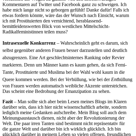
Kommentaren auf Twitter und Facebook ganz zu schweigen. Ich
habe mich lange nicht so geborgen gefühlt! Danke dafür! Falls ich
etwas fordern könnte, wäre das der Wunsch nach Einsicht, warum
ich mit Prostituierten den vernichtend, herablassend-
bemittleidenswerten Blick von westlichen Mittelschicht-
Radikalfeministinnen teilen muss?
Intrasexuelle Konkurrenz
– Wahrscheinlich geht es darum, sich
selbst gegenüber anderen Frauen besser darzustellen und deutlich
abzugrenzen. Eine Art geschlechtsinternes Ranking oder Revier
markieren. Denn um Männer kann es kaum gehen, da sich Femi-
Tante, Prostituierte und Muslima bei der Wahl wohl kaum in die
Quere kommen werden.
Bei der
Ver
hüllung, wie bei der
Ent
hüllung
von Frauen werden automatisch weibliche Akzente unterstrichen.
Das scheint eine Bedrohung der Emanzipation zu sehen.
Fazit
– Man sollte sich aber beim Lesen meines Blogs im Klaren
darüber sein, dass ich hier nicht wissenschaftlich arbeite, sondern
lediglich meine Gedanken aufschreibe. Mein Blog soll auch dem
Meinungsaustausch dienen, nicht aber der Revolutionierung der
Welt. Die paar irren Tanten sind bestimmt nicht repräsentativ für
die ganze Welt und darüber bin ich wirklich glücklich. Ich bin
glücklich darüber in meinem Leben so vielen offenen, freundlichen