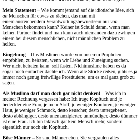
Mein Statement –
Wie kommt jemand auf die idiotische Idee, sich
an
Menschen für etwas zu rächen, das man mit
einem ausreichendem Verantwortungsbewusstsein nur
von
Menschen bekommen kann? Keiner ist Schuld daran, wenn man
keinen Partner findet und man kann auch niemanden dazu zwingen
einem bei diesem menschlichen, nicht männlichen Problem zu
helfen.
Eingebung
– Uns Muslimen wurde von unserem Propheten
empfohlen, zu heiraten, wenn wir Liebe und Zuneigung suchen.
Wer nicht heiraten kann, soll fasten. Nichtmuslime haben es da
sogar noch einfacher dachte ich. Wenn alle Stricke reißen, gibts es ja
immer noch genug freiwillige Prostituierte, um es mal ganz grob zu
sagen.
Als Muslima darf man doch gar nicht denken!
– Was ich in
meiner Rechnung vergessen habe: Ich trage Kopftuch und je
bedeckter eine Frau, je mehr Stoff, je weniger Konturen, je weniger
Haut, je weniger Schmuck, desto keuscher, desto untergebener,
desto abhängiger, desto unemanzipierter, unmündiger, desto dümmer
ist eine Frau. Ich bin faktisch gar kein Mensch mehr, sondern
eigentlich nur noch ein Kopftuch.
Böse Männer
– So sind Männer eben. Sie vergraulen alles