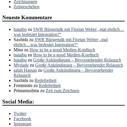
Zeichnungen
Zeitgeschehen
Neueste Kommentare
hataibu
zu
SWR Bürgertalk mit Florian Weber „mal ehrlich…
was bedeutet Integration?“
Saxhida
zu
SWR Bürgertalk mit Florian Weber „mal
ehrlich…was bedeutet Integration?“
Mina
zu
How to be a good Medien-Kopftuch
hataibu
zu
How to be a good Medien-Kopftuch
hataibu
zu
Große Ankündigung – Bevorstehender Relaunch
Myriade
zu
Große Ankündigung – Bevorstehender Relaunch
salah Hassan
zu
Große Ankündigung – Bevorstehender
Relaunch
Saxhida
zu
Redefreiheit
Feministin
zu
Redefreiheit
Primamuslima
zu
Zeit zum Zeichnen
Social Media:
Twitter
Facebook
Instagram