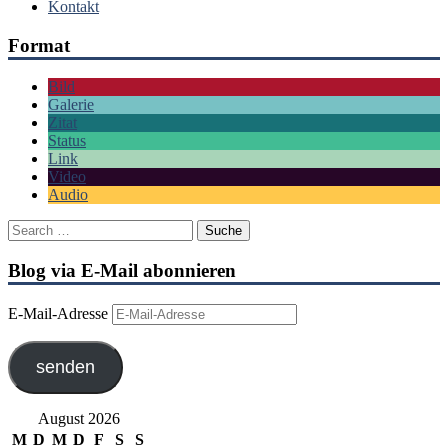
Kontakt
Format
Bild
Galerie
Zitat
Status
Link
Video
Audio
Blog via E-Mail abonnieren
E-Mail-Adresse
senden
August 2026
M
D
M
D
F
S
S