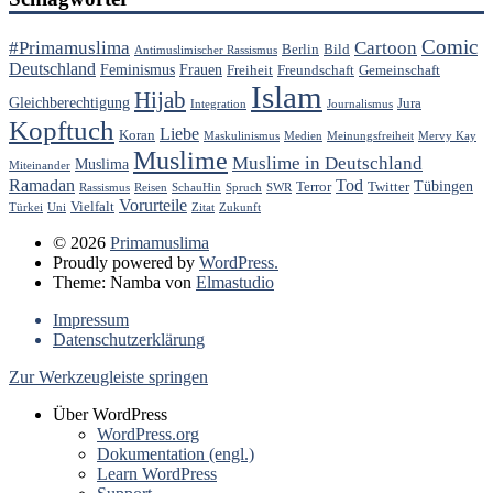
Comic
#Primamuslima
Cartoon
Berlin
Bild
Antimuslimischer Rassismus
Deutschland
Feminismus
Frauen
Freiheit
Freundschaft
Gemeinschaft
Islam
Hijab
Gleichberechtigung
Jura
Integration
Journalismus
Kopftuch
Liebe
Koran
Maskulinismus
Medien
Meinungsfreiheit
Mervy Kay
Muslime
Muslime in Deutschland
Muslima
Miteinander
Ramadan
Tod
Tübingen
Terror
Twitter
Rassismus
Reisen
SchauHin
Spruch
SWR
Vorurteile
Vielfalt
Türkei
Uni
Zitat
Zukunft
© 2026
Primamuslima
Proudly powered by
WordPress.
Theme: Namba von
Elmastudio
Impressum
Datenschutzerklärung
Zur Werkzeugleiste springen
Über WordPress
WordPress.org
Dokumentation (engl.)
Learn WordPress