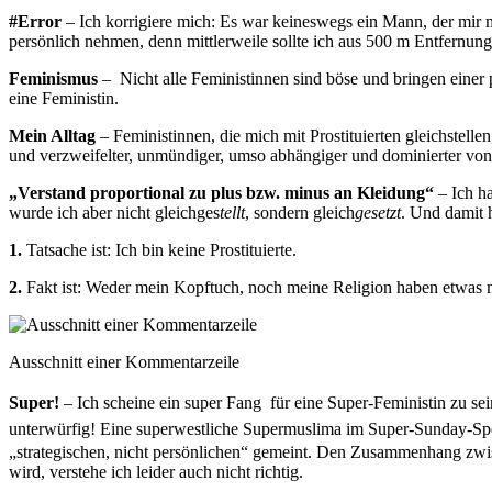
#Error
– Ich korrigiere mich: Es war keineswegs ein Mann, der mir mi
persönlich nehmen, denn mittlerweile sollte ich aus 500 m Entfernung 
Feminismus
– Nicht alle Feministinnen sind böse und bringen einer
eine Feministin.
Mein Alltag
– Feministinnen, die mich mit Prostituierten gleichstelle
und verzweifelter, unmündiger, umso abhängiger und dominierter von M
„Verstand proportional zu plus bzw. minus an Kleidung“
– Ich ha
wurde ich aber nicht gleichges
tellt
, sondern gleich
gesetzt
. Und damit h
1.
Tatsache ist: Ich bin keine Prostituierte.
2.
Fakt ist: Weder mein Kopftuch, noch meine Religion haben etwas m
Ausschnitt einer Kommentarzeile
Super!
– Ich scheine ein super Fang für eine Super-Feministin zu sei
unterwürfig!
Eine
superwestliche Supermuslima im Super-Sunday-Sp
„strategischen, nicht persönlichen“ gemeint. Den Zusammenhang zwi
wird, verstehe ich leider auch nicht richtig.