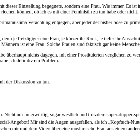
t dieser Einstellung begegnete, sondern eine Frau. Wie immer. Es ist i
riechen können, ob ich es mit einer Feministin zu tun habe oder nicht.
 primamuslima Verachtung entgegen, aber jeder der bisher böse zu pri
n, denn je freizügiger eine Frau, je kürzer ihr Rock, je tiefer ihr Auss
ännern ist eine Frau. Solche Frauen sind faktisch gar keine Menschen,
be überhaupt nichts dagegen, mit einer Prostituierten verglichen zu 
abe ich definitiv ein Problem.
it der Diskussion zu tun.
n. Nicht nur unterwürfig, sogar westlich und trotzdem
super-dupper-spec
ecial-Angebot
!
Mir sind die Augen ausgefallen, als ich „Kopftuch-Nutt
schen mir und dem Video über eine muslimische Frau aus einem ander