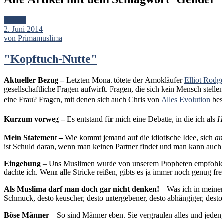
Artikel
2. Juni 2014
von Primamuslima
"Kopftuch-Nutte"
Aktueller Bezug –
Letzten Monat tötete der Amokläufer
Elliot Rodg
gesellschaftliche Fragen aufwirft. Fragen, die sich kein Mensch ste
eine Frau? Fragen, mit denen sich auch Chris von
Alles Evolution
bes
Kurzum vorweg –
Es entstand für mich eine
Debatte, in die ich als
H
Mein Statement –
Wie kommt jemand auf die idiotische Idee, sich
a
ist Schuld daran, wenn man keinen Partner findet und man kann auc
Eingebung
– Uns Muslimen wurde von unserem Propheten empfohlen, 
dachte ich. Wenn alle Stricke reißen, gibts es ja immer noch genug fre
Als Muslima darf man doch gar nicht denken!
– Was ich in meiner
Schmuck, desto keuscher, desto untergebener, desto abhängiger, desto
Böse Männer
– So sind Männer eben. Sie vergraulen alles und jeden,