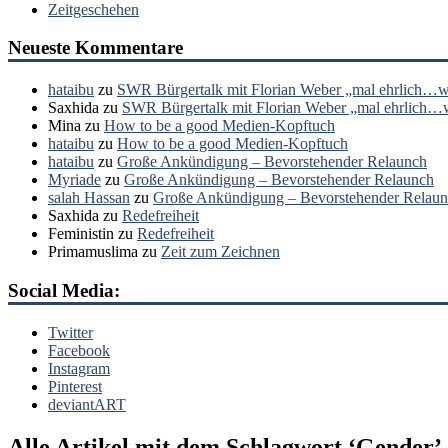
Zeitgeschehen
Neueste Kommentare
hataibu
zu
SWR Bürgertalk mit Florian Weber „mal ehrlich…wa
Saxhida
zu
SWR Bürgertalk mit Florian Weber „mal ehrlich…wa
Mina
zu
How to be a good Medien-Kopftuch
hataibu
zu
How to be a good Medien-Kopftuch
hataibu
zu
Große Ankündigung – Bevorstehender Relaunch
Myriade
zu
Große Ankündigung – Bevorstehender Relaunch
salah Hassan
zu
Große Ankündigung – Bevorstehender Relau
Saxhida
zu
Redefreiheit
Feministin
zu
Redefreiheit
Primamuslima
zu
Zeit zum Zeichnen
Social Media:
Twitter
Facebook
Instagram
Pinterest
deviantART
Alle Artikel mit dem Schlagwort ‘
Gender
’