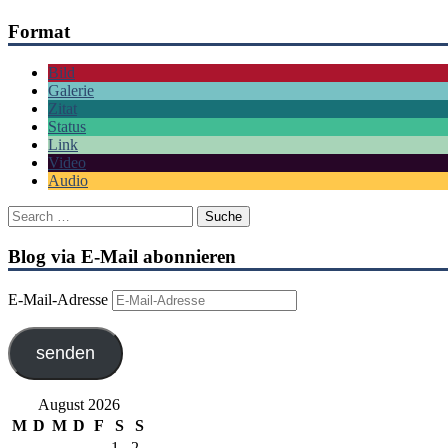
Format
Bild
Galerie
Zitat
Status
Link
Video
Audio
Blog via E-Mail abonnieren
E-Mail-Adresse
senden
August 2026
M
D
M
D
F
S
S
1
2