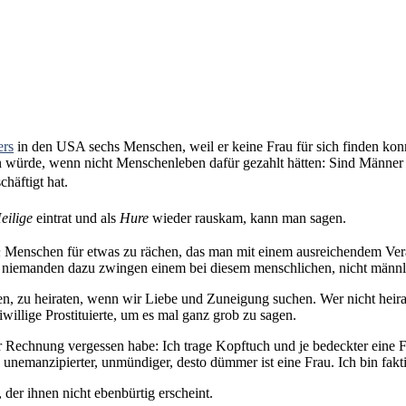
ers
in den USA sechs Menschen, weil er keine Frau für sich finden konn
llen würde, wenn nicht Menschenleben dafür gezahlt hätten: Sind Männe
chäftigt hat.
eilige
eintrat und als
Hure
wieder rauskam, kann man sagen.
n
Menschen für etwas zu rächen, das man mit einem ausreichendem Ve
h niemanden dazu zwingen einem bei diesem menschlichen, nicht männl
zu heiraten, wenn wir Liebe und Zuneigung suchen. Wer nicht heirate
iwillige Prostituierte, um es mal ganz grob zu sagen.
 Rechnung vergessen habe: Ich trage Kopftuch und je bedeckter eine Fr
 unemanzipierter, unmündiger, desto dümmer ist eine Frau. Ich bin fak
 der ihnen nicht ebenbürtig erscheint.