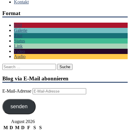
Kontakt
Format
Bild
Galerie
Zitat
Status
Link
Video
Audio
Blog via E-Mail abonnieren
E-Mail-Adresse
senden
August 2026
M
D
M
D
F
S
S