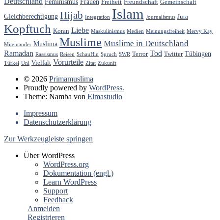
Deutschland
Feminismus
Frauen
Freiheit
Freundschaft
Gemeinschaft
Islam
Hijab
Gleichberechtigung
Jura
Integration
Journalismus
Kopftuch
Liebe
Koran
Maskulinismus
Medien
Meinungsfreiheit
Mervy Kay
Muslime
Muslime in Deutschland
Muslima
Miteinander
Ramadan
Tod
Tübingen
Terror
Twitter
Rassismus
Reisen
SchauHin
Spruch
SWR
Vorurteile
Vielfalt
Türkei
Uni
Zitat
Zukunft
© 2026
Primamuslima
Proudly powered by
WordPress.
Theme: Namba von
Elmastudio
Impressum
Datenschutzerklärung
Zur Werkzeugleiste springen
Über WordPress
WordPress.org
Dokumentation (engl.)
Learn WordPress
Support
Feedback
Anmelden
Registrieren