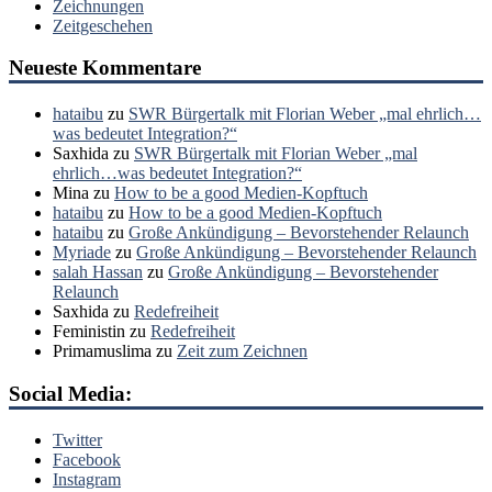
Zeichnungen
Zeitgeschehen
Neueste Kommentare
hataibu
zu
SWR Bürgertalk mit Florian Weber „mal ehrlich…
was bedeutet Integration?“
Saxhida
zu
SWR Bürgertalk mit Florian Weber „mal
ehrlich…was bedeutet Integration?“
Mina
zu
How to be a good Medien-Kopftuch
hataibu
zu
How to be a good Medien-Kopftuch
hataibu
zu
Große Ankündigung – Bevorstehender Relaunch
Myriade
zu
Große Ankündigung – Bevorstehender Relaunch
salah Hassan
zu
Große Ankündigung – Bevorstehender
Relaunch
Saxhida
zu
Redefreiheit
Feministin
zu
Redefreiheit
Primamuslima
zu
Zeit zum Zeichnen
Social Media:
Twitter
Facebook
Instagram