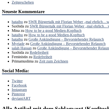
Zeitgeschehen
Neueste Kommentare
hataibu
zu
SWR Bürgertalk mit Florian Weber „mal ehrlich…wa
Saxhida
zu
SWR Bürgertalk mit Florian Weber „mal ehrlich…wa
Mina
zu
How to be a good Medien-Kopftuch
hataibu
zu
How to be a good Medien-Kopftuch
hataibu
zu
Große Ankündigung – Bevorstehender Relaunch
Myriade
zu
Große Ankündigung – Bevorstehender Relaunch
salah Hassan
zu
Große Ankündigung – Bevorstehender Relau
Saxhida
zu
Redefreiheit
Feministin
zu
Redefreiheit
Primamuslima
zu
Zeit zum Zeichnen
Social Media:
Twitter
Facebook
Instagram
Pinterest
deviantART
Alle Artikel mit dem Schlagwort ‘
Kopftuch