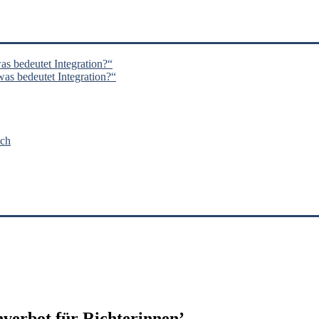
s bedeutet Integration?“
s bedeutet Integration?“
nch
verbot für Richterinnen
’