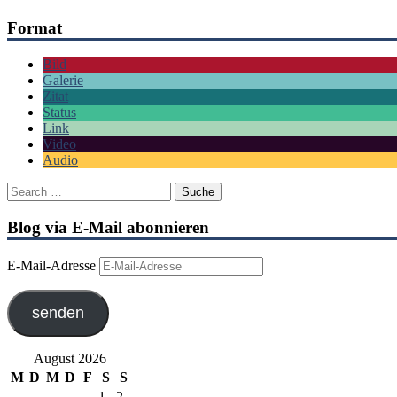
Format
Bild
Galerie
Zitat
Status
Link
Video
Audio
Blog via E-Mail abonnieren
E-Mail-Adresse
senden
August 2026
M
D
M
D
F
S
S
1
2