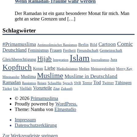
Wenn Ramadan-Träume wahr werden
Der Ramadan ist ein ganz besonderer Monat für mich. Man
geht an seine Grenzen und […]
Schlagwörter
Comic
#Primamuslima
Cartoon
Berlin
Bild
Antimuslimischer Rassismus
Deutschland
Feminismus
Frauen
Freiheit
Freundschaft
Gemeinschaft
Islam
Hijab
Gleichberechtigung
Jura
Integration
Journalismus
Kopftuch
Liebe
Koran
Maskulinismus
Medien
Meinungsfreiheit
Mervy Kay
Muslime
Muslime in Deutschland
Muslima
Miteinander
Ramadan
Tod
Tübingen
Terror
Twitter
Rassismus
Reisen
SchauHin
Spruch
SWR
Vorurteile
Vielfalt
Türkei
Uni
Zitat
Zukunft
© 2026
Primamuslima
Proudly powered by
WordPress.
Theme: Namba von
Elmastudio
Impressum
Datenschutzerklärung
Zur Werkzeugleiste springen