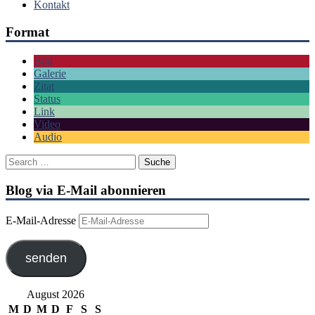
Kontakt
Format
Bild
Galerie
Zitat
Status
Link
Video
Audio
Blog via E-Mail abonnieren
E-Mail-Adresse
senden
August 2026
M
D
M
D
F
S
S