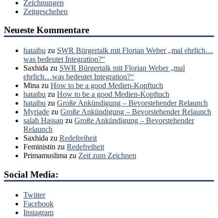
Zeichnungen
Zeitgeschehen
Neueste Kommentare
hataibu
zu
SWR Bürgertalk mit Florian Weber „mal ehrlich…
was bedeutet Integration?“
Saxhida
zu
SWR Bürgertalk mit Florian Weber „mal
ehrlich…was bedeutet Integration?“
Mina
zu
How to be a good Medien-Kopftuch
hataibu
zu
How to be a good Medien-Kopftuch
hataibu
zu
Große Ankündigung – Bevorstehender Relaunch
Myriade
zu
Große Ankündigung – Bevorstehender Relaunch
salah Hassan
zu
Große Ankündigung – Bevorstehender
Relaunch
Saxhida
zu
Redefreiheit
Feministin
zu
Redefreiheit
Primamuslima
zu
Zeit zum Zeichnen
Social Media:
Twitter
Facebook
Instagram