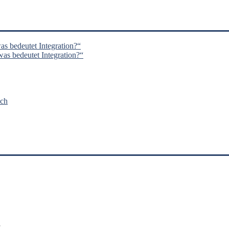
s bedeutet Integration?“
s bedeutet Integration?“
nch
’