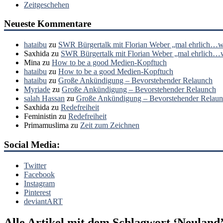
Zeitgeschehen
Neueste Kommentare
hataibu
zu
SWR Bürgertalk mit Florian Weber „mal ehrlich…wa
Saxhida
zu
SWR Bürgertalk mit Florian Weber „mal ehrlich…wa
Mina
zu
How to be a good Medien-Kopftuch
hataibu
zu
How to be a good Medien-Kopftuch
hataibu
zu
Große Ankündigung – Bevorstehender Relaunch
Myriade
zu
Große Ankündigung – Bevorstehender Relaunch
salah Hassan
zu
Große Ankündigung – Bevorstehender Relau
Saxhida
zu
Redefreiheit
Feministin
zu
Redefreiheit
Primamuslima
zu
Zeit zum Zeichnen
Social Media:
Twitter
Facebook
Instagram
Pinterest
deviantART
Alle Artikel mit dem Schlagwort ‘
Neuland