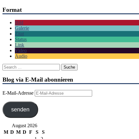
Format
Bild
Galerie
Zitat
Status
Link
Video
Audio
Blog via E-Mail abonnieren
E-Mail-Adresse
senden
August 2026
M
D
M
D
F
S
S
1
2