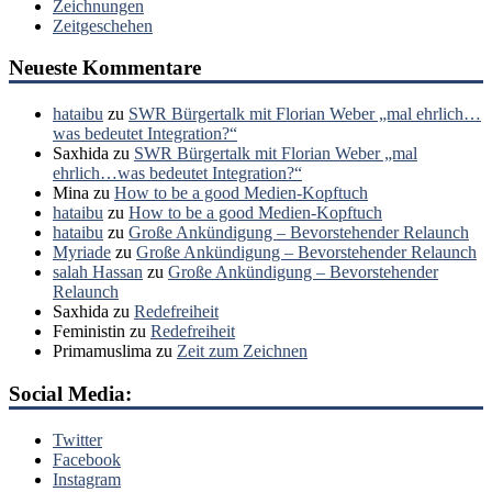
Zeichnungen
Zeitgeschehen
Neueste Kommentare
hataibu
zu
SWR Bürgertalk mit Florian Weber „mal ehrlich…
was bedeutet Integration?“
Saxhida
zu
SWR Bürgertalk mit Florian Weber „mal
ehrlich…was bedeutet Integration?“
Mina
zu
How to be a good Medien-Kopftuch
hataibu
zu
How to be a good Medien-Kopftuch
hataibu
zu
Große Ankündigung – Bevorstehender Relaunch
Myriade
zu
Große Ankündigung – Bevorstehender Relaunch
salah Hassan
zu
Große Ankündigung – Bevorstehender
Relaunch
Saxhida
zu
Redefreiheit
Feministin
zu
Redefreiheit
Primamuslima
zu
Zeit zum Zeichnen
Social Media:
Twitter
Facebook
Instagram