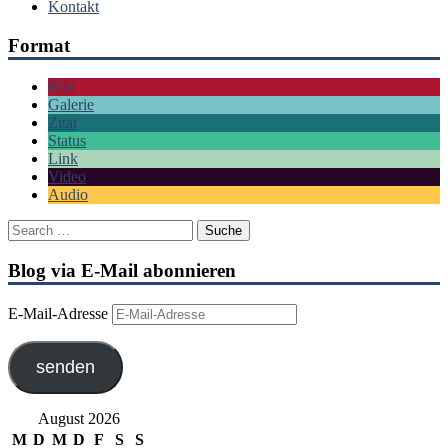
Kontakt
Format
Bild
Galerie
Zitat
Status
Link
Video
Audio
Blog via E-Mail abonnieren
E-Mail-Adresse
senden
August 2026
M
D
M
D
F
S
S