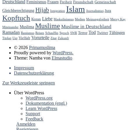
Deutschland
Feminismus
Frauen
Freiheit
Freundschaft
Gemeinschaft
Islam
Hijab
Gleichberechtigung
Jura
Integration
Journalismus
Kopftuch
Liebe
Koran
Maskulinismus
Medien
Meinungsfreiheit
Mervy Kay
Muslime
Muslime in Deutschland
Muslima
Miteinander
Ramadan
Tod
Tübingen
Terror
Twitter
Rassismus
Reisen
SchauHin
Spruch
SWR
Vorurteile
Vielfalt
Türkei
Uni
Zitat
Zukunft
© 2026
Primamuslima
Proudly powered by
WordPress.
Theme: Namba von
Elmastudio
Impressum
Datenschutzerklärung
Zur Werkzeugleiste springen
Über WordPress
WordPress.org
Dokumentation (engl.)
Learn WordPress
Support
Feedback
Anmelden
Registrieren