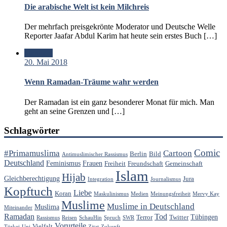
Die arabische Welt ist kein Milchreis
Der mehrfach preisgekrönte Moderator und Deutsche Welle
Reporter Jaafar Abdul Karim hat heute sein erstes Buch […]
Standard
20. Mai 2018
Wenn Ramadan-Träume wahr werden
Der Ramadan ist ein ganz besonderer Monat für mich. Man
geht an seine Grenzen und […]
Schlagwörter
Comic
#Primamuslima
Cartoon
Berlin
Bild
Antimuslimischer Rassismus
Deutschland
Feminismus
Frauen
Freiheit
Freundschaft
Gemeinschaft
Islam
Hijab
Gleichberechtigung
Jura
Integration
Journalismus
Kopftuch
Liebe
Koran
Maskulinismus
Medien
Meinungsfreiheit
Mervy Kay
Muslime
Muslime in Deutschland
Muslima
Miteinander
Ramadan
Tod
Tübingen
Terror
Twitter
Rassismus
Reisen
SchauHin
Spruch
SWR
Vorurteile
Vielfalt
Türkei
Uni
Zitat
Zukunft