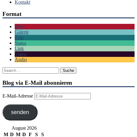
Kontakt
Format
Bild
Galerie
Zitat
Status
Link
Video
Audio
Blog via E-Mail abonnieren
E-Mail-Adresse
senden
August 2026
M
D
M
D
F
S
S