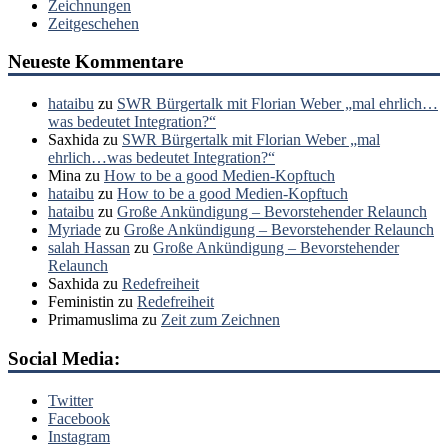
Zeichnungen
Zeitgeschehen
Neueste Kommentare
hataibu
zu
SWR Bürgertalk mit Florian Weber „mal ehrlich…
was bedeutet Integration?“
Saxhida
zu
SWR Bürgertalk mit Florian Weber „mal
ehrlich…was bedeutet Integration?“
Mina
zu
How to be a good Medien-Kopftuch
hataibu
zu
How to be a good Medien-Kopftuch
hataibu
zu
Große Ankündigung – Bevorstehender Relaunch
Myriade
zu
Große Ankündigung – Bevorstehender Relaunch
salah Hassan
zu
Große Ankündigung – Bevorstehender
Relaunch
Saxhida
zu
Redefreiheit
Feministin
zu
Redefreiheit
Primamuslima
zu
Zeit zum Zeichnen
Social Media:
Twitter
Facebook
Instagram