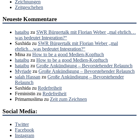
Zeichnungen
Zeitgeschehen
Neueste Kommentare
hataibu
zu
SWR Bürgertalk mit Florian Weber „mal ehrlich…
was bedeutet Integration?“
Saxhida
zu
SWR Bürgertalk mit Florian Weber „mal
ehrlich…was bedeutet Integration?“
Mina
zu
How to be a good Medien-Kopftuch
hataibu
zu
How to be a good Medien-Kopftuch
hataibu
zu
Große Ankündigung – Bevorstehender Relaunch
Myriade
zu
Große Ankündigung – Bevorstehender Relaunch
salah Hassan
zu
Große Ankündigung – Bevorstehender
Relaunch
Saxhida
zu
Redefreiheit
Feministin
zu
Redefreiheit
Primamuslima
zu
Zeit zum Zeichnen
Social Media:
Twitter
Facebook
Instagram