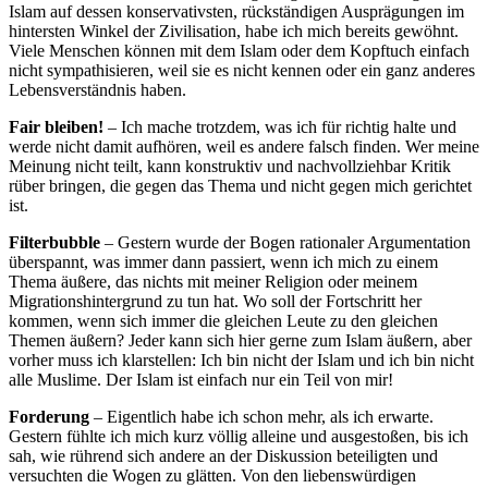
Islam auf dessen konservativsten, rückständigen Ausprägungen im
hintersten Winkel der Zivilisation, habe ich mich bereits gewöhnt.
Viele Menschen können mit dem Islam oder dem Kopftuch einfach
nicht sympathisieren, weil sie es nicht kennen oder ein ganz anderes
Lebensverständnis haben.
Fair bleiben!
– Ich mache trotzdem, was ich für richtig halte und
werde nicht damit aufhören, weil es andere falsch finden. Wer meine
Meinung nicht teilt, kann konstruktiv und nachvollziehbar Kritik
rüber bringen, die gegen das Thema und nicht gegen mich gerichtet
ist.
Filterbubble
– Gestern wurde der Bogen rationaler Argumentation
überspannt, was immer dann passiert, wenn ich mich zu einem
Thema äußere, das nichts mit meiner Religion oder meinem
Migrationshintergrund zu tun hat. Wo soll der Fortschritt her
kommen, wenn sich immer die gleichen Leute zu den gleichen
Themen äußern? Jeder kann sich hier gerne zum Islam äußern, aber
vorher muss ich klarstellen: Ich bin nicht der Islam und ich bin nicht
alle Muslime. Der Islam ist einfach nur ein Teil von mir!
Forderung
– Eigentlich habe ich schon mehr, als ich erwarte.
Gestern fühlte ich mich kurz völlig alleine und ausgestoßen, bis ich
sah, wie rührend sich andere an der Diskussion beteiligten und
versuchten die Wogen zu glätten. Von den liebenswürdigen