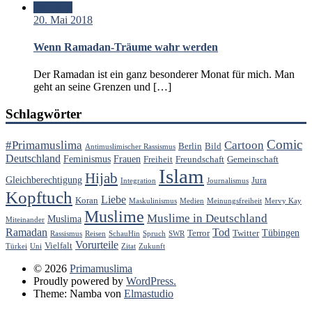
Standard
20. Mai 2018
Wenn Ramadan-Träume wahr werden
Der Ramadan ist ein ganz besonderer Monat für mich. Man
geht an seine Grenzen und […]
Schlagwörter
Comic
#Primamuslima
Cartoon
Berlin
Bild
Antimuslimischer Rassismus
Deutschland
Feminismus
Frauen
Freiheit
Freundschaft
Gemeinschaft
Islam
Hijab
Gleichberechtigung
Jura
Integration
Journalismus
Kopftuch
Liebe
Koran
Maskulinismus
Medien
Meinungsfreiheit
Mervy Kay
Muslime
Muslime in Deutschland
Muslima
Miteinander
Ramadan
Tod
Tübingen
Terror
Twitter
Rassismus
Reisen
SchauHin
Spruch
SWR
Vorurteile
Vielfalt
Türkei
Uni
Zitat
Zukunft
© 2026
Primamuslima
Proudly powered by
WordPress.
Theme: Namba von
Elmastudio