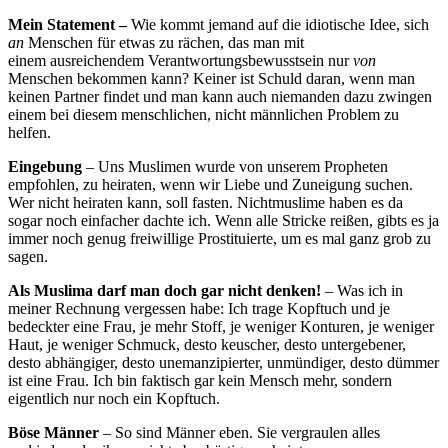
Mein Statement –
Wie kommt jemand auf die idiotische Idee, sich
an
Menschen für etwas zu rächen, das man mit
einem ausreichendem Verantwortungsbewusstsein nur
von
Menschen bekommen kann? Keiner ist Schuld daran, wenn man
keinen Partner findet und man kann auch niemanden dazu zwingen
einem bei diesem menschlichen, nicht männlichen Problem zu
helfen.
Eingebung
– Uns Muslimen wurde von unserem Propheten
empfohlen, zu heiraten, wenn wir Liebe und Zuneigung suchen.
Wer nicht heiraten kann, soll fasten. Nichtmuslime haben es da
sogar noch einfacher dachte ich. Wenn alle Stricke reißen, gibts es ja
immer noch genug freiwillige Prostituierte, um es mal ganz grob zu
sagen.
Als Muslima darf man doch gar nicht denken!
– Was ich in
meiner Rechnung vergessen habe: Ich trage Kopftuch und je
bedeckter eine Frau, je mehr Stoff, je weniger Konturen, je weniger
Haut, je weniger Schmuck, desto keuscher, desto untergebener,
desto abhängiger, desto unemanzipierter, unmündiger, desto dümmer
ist eine Frau. Ich bin faktisch gar kein Mensch mehr, sondern
eigentlich nur noch ein Kopftuch.
Böse Männer
– So sind Männer eben. Sie vergraulen alles