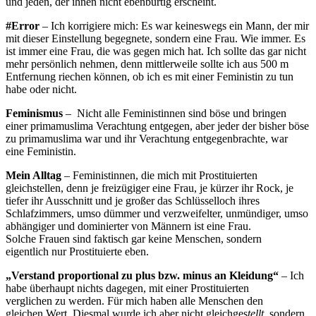
und jeden, der ihnen nicht ebenbürtig erscheint.
#Error
– Ich korrigiere mich: Es war keineswegs ein Mann, der mir
mit dieser Einstellung begegnete, sondern eine Frau. Wie immer. Es
ist immer eine Frau, die was gegen mich hat. Ich sollte das gar nicht
mehr persönlich nehmen, denn mittlerweile sollte ich aus 500 m
Entfernung riechen können, ob ich es mit einer Feministin zu tun
habe oder nicht.
Feminismus
– Nicht alle Feministinnen sind böse und bringen
einer primamuslima Verachtung entgegen, aber jeder der bisher böse
zu primamuslima war und ihr Verachtung entgegenbrachte, war
eine Feministin.
Mein Alltag
– Feministinnen, die mich mit Prostituierten
gleichstellen, denn je freizügiger eine Frau, je kürzer ihr Rock, je
tiefer ihr Ausschnitt und je großer das Schlüsselloch ihres
Schlafzimmers, umso dümmer und verzweifelter, unmündiger, umso
abhängiger und dominierter von Männern ist eine Frau.
Solche Frauen sind faktisch gar keine Menschen, sondern
eigentlich nur Prostituierte eben.
„Verstand proportional zu plus bzw. minus an Kleidung“
– Ich
habe überhaupt nichts dagegen, mit einer Prostituierten
verglichen zu werden. Für mich haben alle Menschen den
gleichen Wert. Diesmal wurde ich aber nicht gleichges
tellt
, sondern