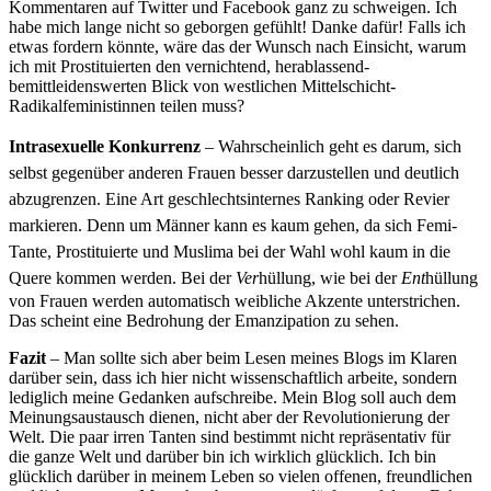
Kommentaren auf Twitter und Facebook ganz zu schweigen. Ich
habe mich lange nicht so geborgen gefühlt! Danke dafür! Falls ich
etwas fordern könnte, wäre das der Wunsch nach Einsicht, warum
ich mit Prostituierten den vernichtend, herablassend-
bemittleidenswerten Blick von westlichen Mittelschicht-
Radikalfeministinnen teilen muss?
Intrasexuelle Konkurrenz
– Wahrscheinlich geht es darum, sich
selbst gegenüber anderen Frauen besser darzustellen und deutlich
abzugrenzen. Eine Art geschlechtsinternes Ranking oder Revier
markieren. Denn um Männer kann es kaum gehen, da sich Femi-
Tante, Prostituierte und Muslima bei der Wahl wohl kaum in die
Quere kommen werden.
Bei der
Ver
hüllung, wie bei der
Ent
hüllung
von Frauen werden automatisch weibliche Akzente unterstrichen.
Das scheint eine Bedrohung der Emanzipation zu sehen.
Fazit
– Man sollte sich aber beim Lesen meines Blogs im Klaren
darüber sein, dass ich hier nicht wissenschaftlich arbeite, sondern
lediglich meine Gedanken aufschreibe. Mein Blog soll auch dem
Meinungsaustausch dienen, nicht aber der Revolutionierung der
Welt. Die paar irren Tanten sind bestimmt nicht repräsentativ für
die ganze Welt und darüber bin ich wirklich glücklich. Ich bin
glücklich darüber in meinem Leben so vielen offenen, freundlichen