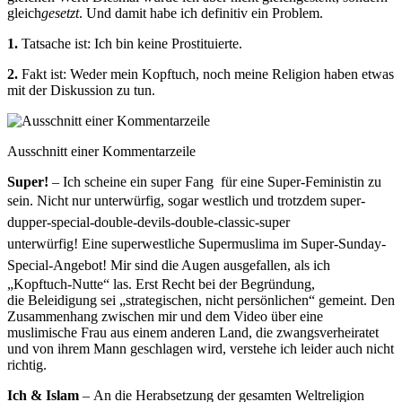
gleich
gesetzt
. Und damit habe ich definitiv ein Problem.
1.
Tatsache ist: Ich bin keine Prostituierte.
2.
Fakt ist: Weder mein Kopftuch, noch meine Religion haben etwas
mit der Diskussion zu tun.
Ausschnitt einer Kommentarzeile
Super!
– Ich scheine ein super Fang für eine Super-Feministin zu
sein. Nicht nur unterwürfig, sogar westlich und trotzdem
super-
dupper-special-double-devils-double-classic-super
unterwürfig!
Eine
superwestliche Supermuslima im Super-Sunday-
Special-Angebot
!
Mir sind die Augen ausgefallen, als ich
„Kopftuch-Nutte“ las. Erst Recht bei der Begründung,
die Beleidigung sei „strategischen, nicht persönlichen“ gemeint. Den
Zusammenhang zwischen mir und dem Video über eine
muslimische Frau aus einem anderen Land, die zwangsverheiratet
und von ihrem Mann geschlagen wird, verstehe ich leider auch nicht
richtig.
Ich & Islam
– An die Herabsetzung der gesamten Weltreligion