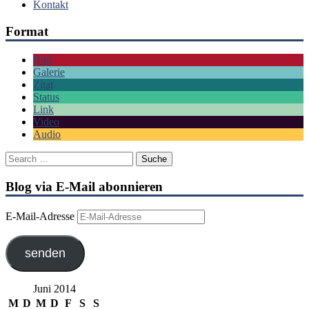
Kontakt
Format
Bild
Galerie
Zitat
Status
Link
Video
Audio
Blog via E-Mail abonnieren
E-Mail-Adresse
senden
Juni 2014
M
D
M
D
F
S
S