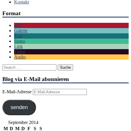
Kontakt
Format
Bild
Galerie
Zitat
Status
Link
Video
Audio
Blog via E-Mail abonnieren
E-Mail-Adresse
senden
September 2014
M
D
M
D
F
S
S