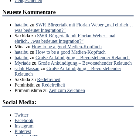
Zeitgeschehen
Neueste Kommentare
hataibu
zu
SWR Bürgertalk mit Florian Weber „mal ehrlich…
was bedeutet Integration?“
Saxhida
zu
SWR Bürgertalk mit Florian Weber „mal
ehrlich…was bedeutet Integration?“
Mina
zu
How to be a good Medien-Kopftuch
hataibu
zu
How to be a good Medien-Kopftuch
hataibu
zu
Große Ankündigung – Bevorstehender Relaunch
Myriade
zu
Große Ankündigung – Bevorstehender Relaunch
salah Hassan
zu
Große Ankündigung – Bevorstehender
Relaunch
Saxhida
zu
Redefreiheit
Feministin
zu
Redefreiheit
Primamuslima
zu
Zeit zum Zeichnen
Social Media:
Twitter
Facebook
Instagram
Pinterest