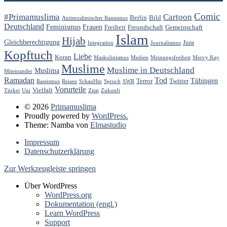
Comic
#Primamuslima
Cartoon
Berlin
Bild
Antimuslimischer Rassismus
Deutschland
Feminismus
Frauen
Freiheit
Freundschaft
Gemeinschaft
Islam
Hijab
Gleichberechtigung
Jura
Integration
Journalismus
Kopftuch
Liebe
Koran
Maskulinismus
Medien
Meinungsfreiheit
Mervy Kay
Muslime
Muslime in Deutschland
Muslima
Miteinander
Ramadan
Tod
Tübingen
Terror
Twitter
Rassismus
Reisen
SchauHin
Spruch
SWR
Vorurteile
Vielfalt
Türkei
Uni
Zitat
Zukunft
© 2026
Primamuslima
Proudly powered by
WordPress.
Theme: Namba von
Elmastudio
Impressum
Datenschutzerklärung
Zur Werkzeugleiste springen
Über WordPress
WordPress.org
Dokumentation (engl.)
Learn WordPress
Support