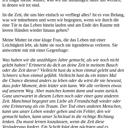
in denen wir tot sind.
Ist die Zeit, die uns hier einfach so verfliegt alles? Ist es von Belang,
was wir mitnehmen und wem wir begegnen, wenn wir durch die
eine Tür in das Leben hinein laufen und am Ende des Raume mit
leeren Händen wieder hinaus gehen?
Meine Mutter ist eine kluge Frau, die das Leben mit einer
Leichtigkeit lebt, als hätte sie noch nie irgendetwas verloren. Sie
antwortete mir mit einer Gegenfrage:
Was haben wir die unzähligen Jahre gemacht, als wir noch nicht
gelebt haben? Erinnerst du dich an deine Zeit in meinem Bauch
oder die Zeit davor? Vielleicht hast du schon einmal gelebt und den
Schmerz schon einmal gefühlt. Vielleicht hast du ein letztes Mal
die Chance diesmal anders zu leben oder du wirst dir nie bewusst,
dass jeder Moment, dein letzter sein kann. Wir alle verlieren etwas
auf unserem Weg. Aber manches kommt dann und wann zurück.
Ganz unerwartet in diesem Leben noch oder einer ganz anderen
Zeit. Manchmal begegnet uns Liebe als Freundschaft wieder oder
eine Erinnerung als ein Traum. Der Tod eines anderen Menschen,
kann uns unser Leben wieder geben und ein Fehler, den wir
gemacht haben, kann unser Schicksal in die richtige Richtung
lenken. Du musst lernen loszulassen, wenn die Zeit diese
Veränderung fordert. Ein Schritt folgt dem nächsten und es