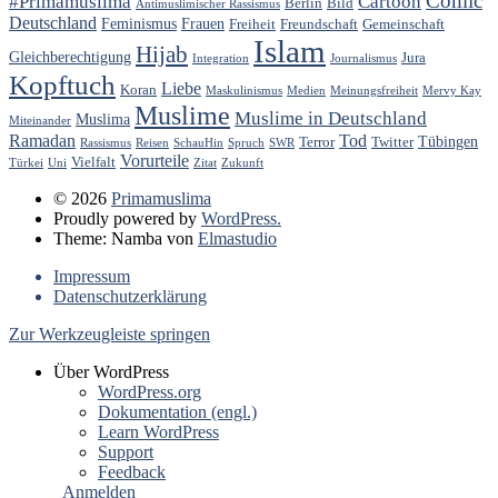
Comic
#Primamuslima
Cartoon
Berlin
Bild
Antimuslimischer Rassismus
Deutschland
Feminismus
Frauen
Freiheit
Freundschaft
Gemeinschaft
Islam
Hijab
Gleichberechtigung
Jura
Integration
Journalismus
Kopftuch
Liebe
Koran
Maskulinismus
Medien
Meinungsfreiheit
Mervy Kay
Muslime
Muslime in Deutschland
Muslima
Miteinander
Ramadan
Tod
Tübingen
Terror
Twitter
Rassismus
Reisen
SchauHin
Spruch
SWR
Vorurteile
Vielfalt
Türkei
Uni
Zitat
Zukunft
© 2026
Primamuslima
Proudly powered by
WordPress.
Theme: Namba von
Elmastudio
Impressum
Datenschutzerklärung
Zur Werkzeugleiste springen
Über WordPress
WordPress.org
Dokumentation (engl.)
Learn WordPress
Support
Feedback
Anmelden