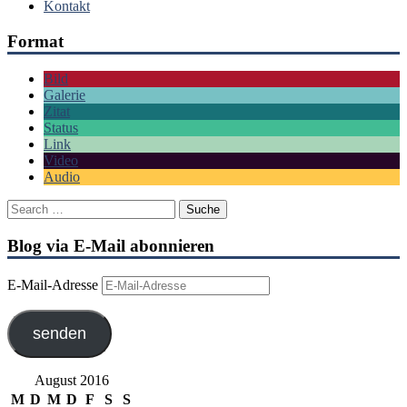
Kontakt
Format
Bild
Galerie
Zitat
Status
Link
Video
Audio
Blog via E-Mail abonnieren
E-Mail-Adresse
senden
August 2016
M
D
M
D
F
S
S