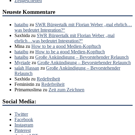
Zeitgeschehen
Neueste Kommentare
hataibu
zu
SWR Bürgertalk mit Florian Weber „mal ehrlich…
was bedeutet Integration?“
Saxhida
zu
SWR Bürgertalk mit Florian Weber „mal
ehrlich…was bedeutet Integration?“
Mina
zu
How to be a good Medien-Kopftuch
hataibu
zu
How to be a good Medien-Kopftuch
hataibu
zu
Große Ankündigung – Bevorstehender Relaunch
Myriade
zu
Große Ankündigung – Bevorstehender Relaunch
salah Hassan
zu
Große Ankündigung – Bevorstehender
Relaunch
Saxhida
zu
Redefreiheit
Feministin
zu
Redefreiheit
Primamuslima
zu
Zeit zum Zeichnen
Social Media:
Twitter
Facebook
Instagram
Pinterest