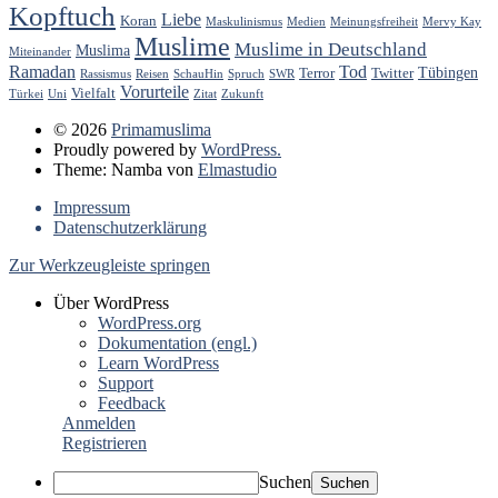
Kopftuch
Liebe
Koran
Maskulinismus
Medien
Meinungsfreiheit
Mervy Kay
Muslime
Muslime in Deutschland
Muslima
Miteinander
Ramadan
Tod
Tübingen
Terror
Twitter
Rassismus
Reisen
SchauHin
Spruch
SWR
Vorurteile
Vielfalt
Türkei
Uni
Zitat
Zukunft
© 2026
Primamuslima
Proudly powered by
WordPress.
Theme: Namba von
Elmastudio
Impressum
Datenschutzerklärung
Zur Werkzeugleiste springen
Über WordPress
WordPress.org
Dokumentation (engl.)
Learn WordPress
Support
Feedback
Anmelden
Registrieren
Suchen