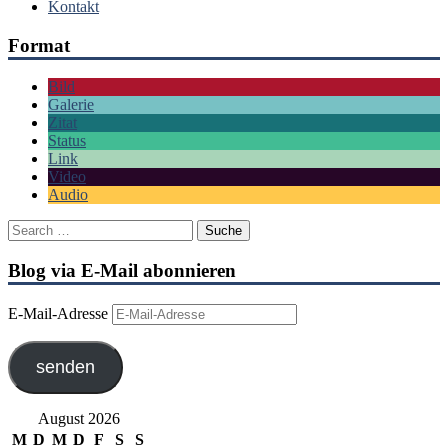
Kontakt
Format
Bild
Galerie
Zitat
Status
Link
Video
Audio
Blog via E-Mail abonnieren
E-Mail-Adresse
senden
August 2026
M
D
M
D
F
S
S