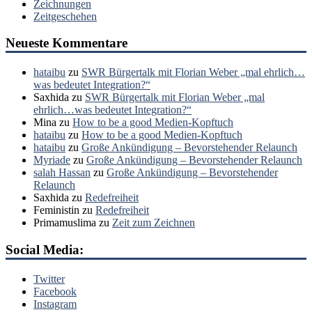
Zeichnungen
Zeitgeschehen
Neueste Kommentare
hataibu
zu
SWR Bürgertalk mit Florian Weber „mal ehrlich…
was bedeutet Integration?“
Saxhida
zu
SWR Bürgertalk mit Florian Weber „mal
ehrlich…was bedeutet Integration?“
Mina
zu
How to be a good Medien-Kopftuch
hataibu
zu
How to be a good Medien-Kopftuch
hataibu
zu
Große Ankündigung – Bevorstehender Relaunch
Myriade
zu
Große Ankündigung – Bevorstehender Relaunch
salah Hassan
zu
Große Ankündigung – Bevorstehender
Relaunch
Saxhida
zu
Redefreiheit
Feministin
zu
Redefreiheit
Primamuslima
zu
Zeit zum Zeichnen
Social Media:
Twitter
Facebook
Instagram