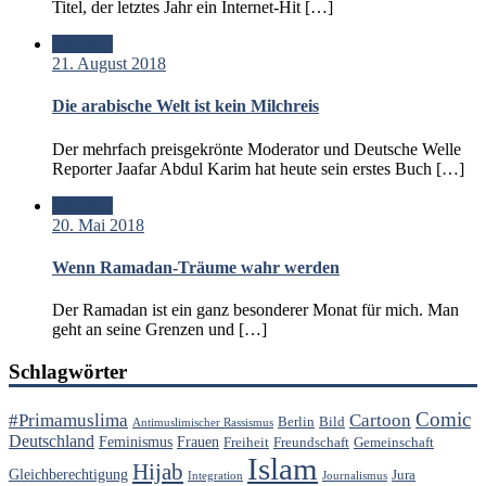
Titel, der letztes Jahr ein Internet-Hit […]
Standard
21. August 2018
Die arabische Welt ist kein Milchreis
Der mehrfach preisgekrönte Moderator und Deutsche Welle
Reporter Jaafar Abdul Karim hat heute sein erstes Buch […]
Standard
20. Mai 2018
Wenn Ramadan-Träume wahr werden
Der Ramadan ist ein ganz besonderer Monat für mich. Man
geht an seine Grenzen und […]
Schlagwörter
Comic
#Primamuslima
Cartoon
Berlin
Bild
Antimuslimischer Rassismus
Deutschland
Feminismus
Frauen
Freiheit
Freundschaft
Gemeinschaft
Islam
Hijab
Gleichberechtigung
Jura
Integration
Journalismus