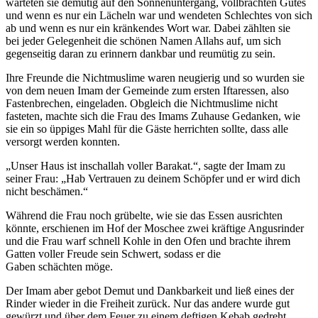
warteten sie demütig auf den Sonnenuntergang, vollbrachten Gutes
und wenn es nur ein Lächeln war und wendeten Schlechtes von sich
ab und wenn es nur ein kränkendes Wort war. Dabei zählten sie
bei jeder Gelegenheit die schönen Namen Allahs auf, um sich
gegenseitig daran zu erinnern dankbar und reumütig zu sein.
Ihre Freunde die Nichtmuslime waren neugierig und so wurden sie
von dem neuen Imam der Gemeinde zum ersten Iftaressen, also
Fastenbrechen, eingeladen. Obgleich die Nichtmuslime nicht
fasteten, machte sich die Frau des Imams Zuhause Gedanken, wie
sie ein so üppiges Mahl für die Gäste herrichten sollte, dass alle
versorgt werden konnten.
„Unser Haus ist inschallah voller Barakat.“, sagte der Imam zu
seiner Frau: „Hab Vertrauen zu deinem Schöpfer und er wird dich
nicht beschämen.“
Während die Frau noch grübelte, wie sie das Essen ausrichten
könnte, erschienen im Hof der Moschee zwei kräftige Angusrinder
und die Frau warf schnell Kohle in den Ofen und brachte ihrem
Gatten voller Freude sein Schwert, sodass er die
Gaben schächten möge.
Der Imam aber gebot Demut und Dankbarkeit und ließ eines der
Rinder wieder in die Freiheit zurück. Nur das andere wurde gut
gewürzt und über dem Feuer zu einem deftigen Kebab gedreht.