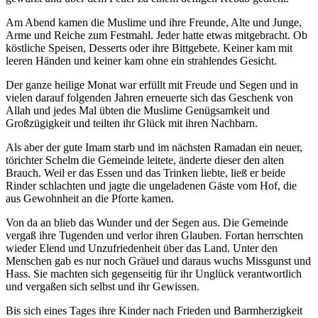
Am Abend kamen die Muslime und ihre Freunde, Alte und Junge,
Arme und Reiche zum Festmahl. Jeder hatte etwas mitgebracht. Ob
köstliche Speisen, Desserts oder ihre Bittgebete. Keiner kam mit
leeren Händen und keiner kam ohne ein strahlendes Gesicht.
Der ganze heilige Monat war erfüllt mit Freude und Segen und in
vielen darauf folgenden Jahren erneuerte sich das Geschenk von
Allah und jedes Mal übten die Muslime Genügsamkeit und
Großzügigkeit und teilten ihr Glück mit ihren Nachbarn.
Als aber der gute Imam starb und im nächsten Ramadan ein neuer,
törichter Schelm die Gemeinde leitete, änderte dieser den alten
Brauch. Weil er das Essen und das Trinken liebte, ließ er beide
Rinder schlachten und jagte die ungeladenen Gäste vom Hof, die
aus Gewohnheit an die Pforte kamen.
Von da an blieb das Wunder und der Segen aus. Die Gemeinde
vergaß ihre Tugenden und verlor ihren Glauben. Fortan herrschten
wieder Elend und Unzufriedenheit über das Land. Unter den
Menschen gab es nur noch Gräuel und daraus wuchs Missgunst und
Hass. Sie machten sich gegenseitig für ihr Unglück verantwortlich
und vergaßen sich selbst und ihr Gewissen.
Bis sich eines Tages ihre Kinder nach Frieden und Barmherzigkeit