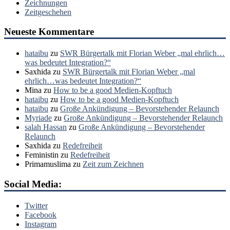
Zeichnungen
Zeitgeschehen
Neueste Kommentare
hataibu
zu
SWR Bürgertalk mit Florian Weber „mal ehrlich…
was bedeutet Integration?“
Saxhida
zu
SWR Bürgertalk mit Florian Weber „mal
ehrlich…was bedeutet Integration?“
Mina
zu
How to be a good Medien-Kopftuch
hataibu
zu
How to be a good Medien-Kopftuch
hataibu
zu
Große Ankündigung – Bevorstehender Relaunch
Myriade
zu
Große Ankündigung – Bevorstehender Relaunch
salah Hassan
zu
Große Ankündigung – Bevorstehender
Relaunch
Saxhida
zu
Redefreiheit
Feministin
zu
Redefreiheit
Primamuslima
zu
Zeit zum Zeichnen
Social Media:
Twitter
Facebook
Instagram