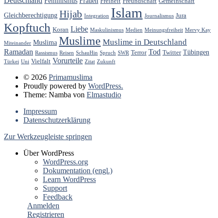
Deutschland
Feminismus
Frauen
Freiheit
Freundschaft
Gemeinschaft
Islam
Hijab
Gleichberechtigung
Jura
Integration
Journalismus
Kopftuch
Liebe
Koran
Maskulinismus
Medien
Meinungsfreiheit
Mervy Kay
Muslime
Muslime in Deutschland
Muslima
Miteinander
Ramadan
Tod
Tübingen
Terror
Twitter
Rassismus
Reisen
SchauHin
Spruch
SWR
Vorurteile
Vielfalt
Türkei
Uni
Zitat
Zukunft
© 2026
Primamuslima
Proudly powered by
WordPress.
Theme: Namba von
Elmastudio
Impressum
Datenschutzerklärung
Zur Werkzeugleiste springen
Über WordPress
WordPress.org
Dokumentation (engl.)
Learn WordPress
Support
Feedback
Anmelden
Registrieren