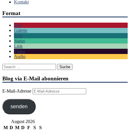
Kontakt
Format
Bild
Galerie
Zitat
Status
Link
Video
Audio
Blog via E-Mail abonnieren
E-Mail-Adresse
senden
August 2026
M
D
M
D
F
S
S