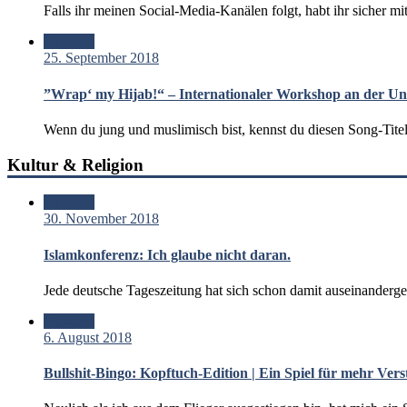
Falls ihr meinen Social-Media-Kanälen folgt, habt ihr sicher 
Standard
25. September 2018
”Wrap‘ my Hijab!“ – Internationaler Workshop an der Uni
Wenn du jung und muslimisch bist, kennst du diesen Song-Titel, 
Kultur & Religion
Standard
30. November 2018
Islamkonferenz: Ich glaube nicht daran.
Jede deutsche Tageszeitung hat sich schon damit auseinanderg
Standard
6. August 2018
Bullshit-Bingo: Kopftuch-Edition | Ein Spiel für mehr Vers