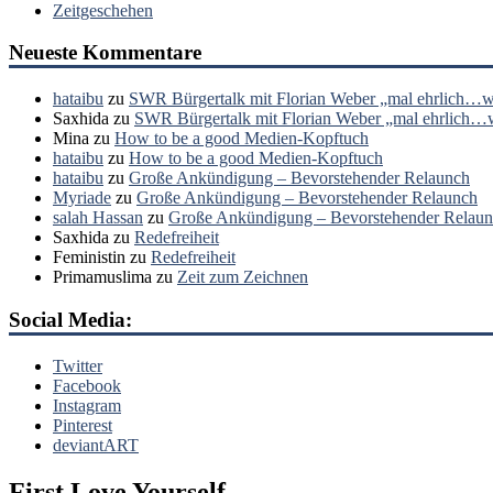
Zeitgeschehen
Neueste Kommentare
hataibu
zu
SWR Bürgertalk mit Florian Weber „mal ehrlich…wa
Saxhida
zu
SWR Bürgertalk mit Florian Weber „mal ehrlich…wa
Mina
zu
How to be a good Medien-Kopftuch
hataibu
zu
How to be a good Medien-Kopftuch
hataibu
zu
Große Ankündigung – Bevorstehender Relaunch
Myriade
zu
Große Ankündigung – Bevorstehender Relaunch
salah Hassan
zu
Große Ankündigung – Bevorstehender Relau
Saxhida
zu
Redefreiheit
Feministin
zu
Redefreiheit
Primamuslima
zu
Zeit zum Zeichnen
Social Media:
Twitter
Facebook
Instagram
Pinterest
deviantART
First Love Yourself