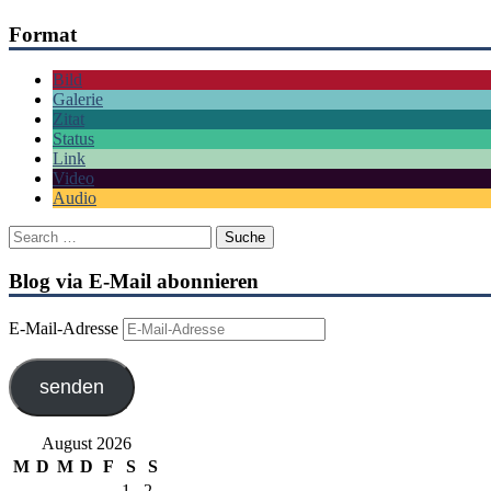
Format
Bild
Galerie
Zitat
Status
Link
Video
Audio
Blog via E-Mail abonnieren
E-Mail-Adresse
senden
August 2026
M
D
M
D
F
S
S
1
2