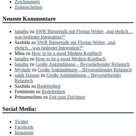
Zeichnungen
Zeitgeschehen
Neueste Kommentare
hataibu
zu
SWR Bürgertalk mit Florian Weber „mal ehrlich…
was bedeutet Integration?“
Saxhida
zu
SWR Bürgertalk mit Florian Weber „mal
ehrlich…was bedeutet Integration?“
Mina
zu
How to be a good Medien-Kopftuch
hataibu
zu
How to be a good Medien-Kopftuch
hataibu
zu
Große Ankündigung – Bevorstehender Relaunch
Myriade
zu
Große Ankündigung – Bevorstehender Relaunch
salah Hassan
zu
Große Ankündigung – Bevorstehender
Relaunch
Saxhida
zu
Redefreiheit
Feministin
zu
Redefreiheit
Primamuslima
zu
Zeit zum Zeichnen
Social Media:
Twitter
Facebook
Instagram