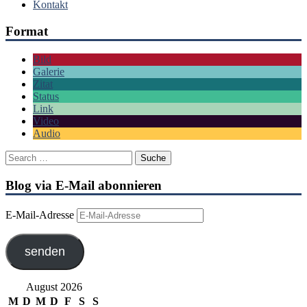
Kontakt
Format
Bild
Galerie
Zitat
Status
Link
Video
Audio
Blog via E-Mail abonnieren
E-Mail-Adresse
senden
August 2026
M
D
M
D
F
S
S