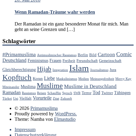
Wenn Ramadan-Träume wahr werden
Der Ramadan ist ein ganz besonderer Monat für mich. Man
geht an seine Grenzen und […]
Schlagwörter
Comic
#Primamuslima
Cartoon
Berlin
Bild
Antimuslimischer Rassismus
Deutschland
Feminismus
Frauen
Freiheit
Freundschaft
Gemeinschaft
Islam
Hijab
Gleichberechtigung
Jura
Integration
Journalismus
Kopftuch
Liebe
Koran
Maskulinismus
Medien
Meinungsfreiheit
Mervy Kay
Muslime
Muslime in Deutschland
Muslima
Miteinander
Ramadan
Tod
Tübingen
Terror
Twitter
Rassismus
Reisen
SchauHin
Spruch
SWR
Vorurteile
Vielfalt
Türkei
Uni
Zitat
Zukunft
© 2026
Primamuslima
Proudly powered by
WordPress.
Theme: Namba von
Elmastudio
Impressum
Datenschutzerklärung